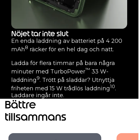
Nöjet tar inte slut
En enda laddning av batteriet på 4 200
8
mAh
räcker för en hel dag och natt.
Ladda för flera timmar på bara några
™
minuter med TurboPower
33 W-
9
laddning
. Trött på sladdar? Utnyttja
10
friheten med 15 W trådlös laddning
.
Laddare ingår inte.
Bättre
tillsammans