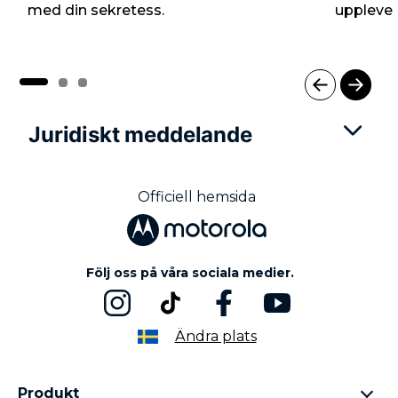
med din sekretess.
upplevel
I
t
Juridiskt meddelande
e
m
1
o
Officiell hemsida
f
3
Följ oss på våra sociala medier.
Ändra plats
Produkt