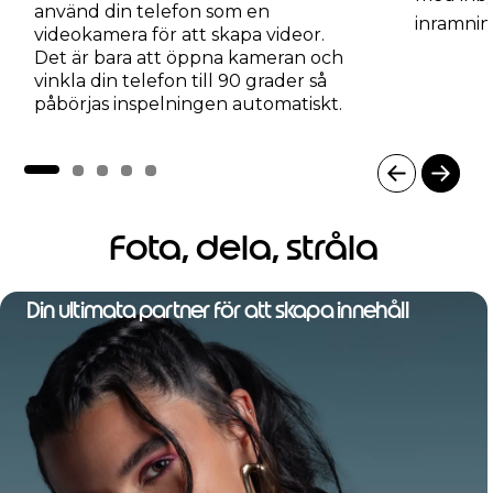
använd din telefon som en
inramnin
videokamera för att skapa videor.
Det är bara att öppna kameran och
vinkla din telefon till 90 grader så
påbörjas inspelningen automatiskt.
I
t
Fota, dela, stråla
e
m
1
o
Din ultimata partner för att skapa innehåll
f
5