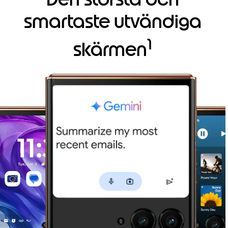
1
o
smartaste utvändiga
f
6
1
skärmen