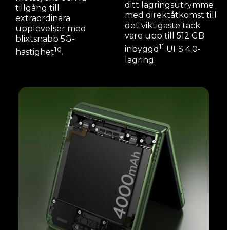
ditt lagringsutrymme
tillgång till
med direktåtkomst till
extraordinära
det viktigaste tack
upplevelser med
vare upp till 512 GB
blixtsnabb 5G-
11
inbyggd
UFS 4.0-
10
hastighet
.
lagring.