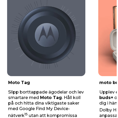
Moto Tag
moto b
Slipp borttappade ägodelar och lev
Upplev e
smartare med
Moto Tag
. Håll koll
buds+
oc
på och hitta dina viktigaste saker
dig i hä
med Google Find My Device-
Dolby H
15
nätverk
utan att kompromissa
anpassa 