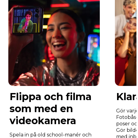
Flippa och filma
Klar
som med en
Gör varje
Fotobås-l
videokamera
poser oc
Gör bild
Spela in på old school-manér och
med inby