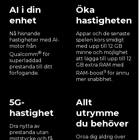
AI i din
Öka
enhet
hastigheten
Nå hisnande
Appar och de senaste
hastigheter med AI-
spelen körs smidigt
motor från
med upp till 12 GB
minne och möjlighet
®
Qualcomm
för
att lägga till upp till 12
superladdad
GB extra RAM med
prestanda till ditt
9
förfogande.
RAM-boost
för ännu
mer snabbhet.
5G-
Allt
hastighet
utrymme
du behöver
Dra nytta av
prestanda utan
Oroa dig aldrig över
motstycke och få