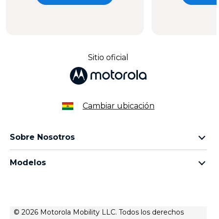
Sitio oficial
Cambiar ubicación
Sobre Nosotros
sobre lenovo
Modelos
sobre motorola
familia razr
legal
familia edge
aviso de privacidad web
familia moto g
aviso de privacidad de producto
© 2026 Motorola Mobility LLC. Todos los derechos