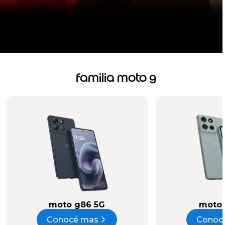
familia moto g
moto g86 5G
moto 
Conocé mas
Conoc