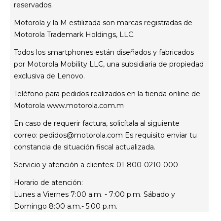
familia moto e
reservados.
Motorola y la M estilizada son marcas registradas de
Motorola Trademark Holdings, LLC.
Todos los smartphones están diseñados y fabricados
por Motorola Mobility LLC, una subsidiaria de propiedad
exclusiva de Lenovo.
Teléfono para pedidos realizados en la tienda online de
Motorola
www.motorola.com.m
En caso de requerir factura, solicítala al siguiente
correo:
pedidos@motorola.com
Es requisito enviar tu
constancia de situación fiscal actualizada.
Servicio y atención a clientes: 01-800-0210-000
Horario de atención:
Lunes a Viernes 7:00 a.m. - 7:00 p.m. Sábado y
Domingo 8:00 a.m.- 5:00 p.m.