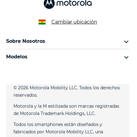
Cambiar ubicación
Sobre Nosotros
sobre lenovo
Modelos
sobre motorola
familia razr
legal
familia edge
aviso de privacidad web
familia moto g
aviso de privacidad de producto
© 2026 Motorola Mobility LLC. Todos los derechos
familia moto e
reservados.
Motorola y la M estilizada son marcas registradas
de Motorola Trademark Holdings, LLC.
Todos los smartphones están diseñados y
fabricados por Motorola Mobility LLC, una