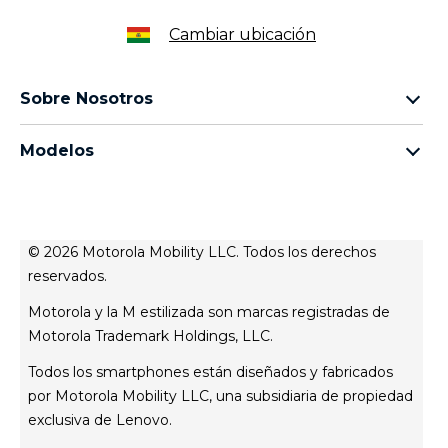
Cambiar ubicación
Sobre Nosotros
sobre lenovo
Modelos
sobre motorola
familia razr
legal
familia edge
aviso de privacidad web
familia moto g
aviso de privacidad de producto
© 2026 Motorola Mobility LLC. Todos los derechos
familia moto e
reservados.
Motorola y la M estilizada son marcas registradas de
Motorola Trademark Holdings, LLC.
Todos los smartphones están diseñados y fabricados
por Motorola Mobility LLC, una subsidiaria de propiedad
exclusiva de Lenovo.