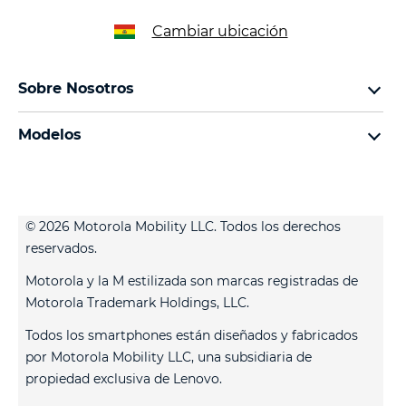
Cambiar ubicación
Sobre Nosotros
sobre lenovo
Modelos
sobre motorola
familia razr
legal
familia edge
aviso de privacidad web
familia moto g
aviso de privacidad de producto
© 2026 Motorola Mobility LLC. Todos los derechos
familia moto e
reservados.
Motorola y la M estilizada son marcas registradas de
Motorola Trademark Holdings, LLC.
Todos los smartphones están diseñados y fabricados
por Motorola Mobility LLC, una subsidiaria de
propiedad exclusiva de Lenovo.