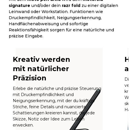
signature
und/oder dein
razr fold
zu einer digitalen
Leinwand oder Workstation. Funktionen wie
Druckempfindlichkeit, Neigungserkennung,
Handflächenabweisung und sofortige
Reaktionsfähigkeit sorgen für eine natürliche und
präzise Eingabe.
Kreativ werden
H
mit natürlicher
a
Präzision
Di
ve
Erlebe die natürliche und präzise Steuerung
kr
mit Druckempfindlichkeit und
We
Neigungserkennung, mit der du kräftige
sk
Striche, feine Details und nuancierte
Ha
Schattierungen kreieren kannst, die jede
Skizze, Notiz oder Idee zum Leben
erwecken.