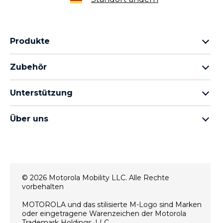
Produkte
motorola razr Familie
Zubehör
motorola edge Familie
Kopfhörer
moto g Familie
Unterstützung
Kabel und Ladegeräte
moto e Familie
Meine Bestellungen
moto tag
thinkphone by motorola
Über uns
Software-Updates
alle Smartphones
Über Motorola
Unterstützung
Über Lenovo
Kontakt
Verkaufsbedingungen
Reparaturstatus
© 2026 Motorola Mobility LLC. Alle Rechte
Nutzungsbedingungen
Wiederherstellung und Smart-Assistent
vorbehalten
Datenschutz
motorola impressum
MOTOROLA und das stilisierte M-Logo sind Marken
Innovation
oder eingetragene Warenzeichen der Motorola
Rekrutierung
Trademark Holdings, LLC.