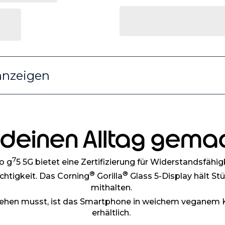
anzeigen
 deinen Alltag gema
7
o g
5 5G bietet eine Zertifizierung für Widerstandsfähi
®
®
htigkeit. Das Corning
Gorilla
Glass 5-Display hält St
mithalten.
hen musst, ist das Smartphone in weichem veganem Ku
erhältlich.