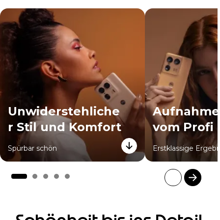
Unwiderstehliche
Aufnahme
r Stil und Komfort
vom Profi
Spürbar schön
Erstklassige Ergebn
I
t
e
m