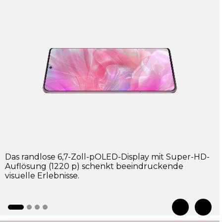
Nahtlose Visuals
Genieße dank der bemerkenswerten
Bildwiederholfrequenz von 144 Hz extrem flüssige
Bewegungen, und erlebe nahtloses Scrollen und
Spielen.