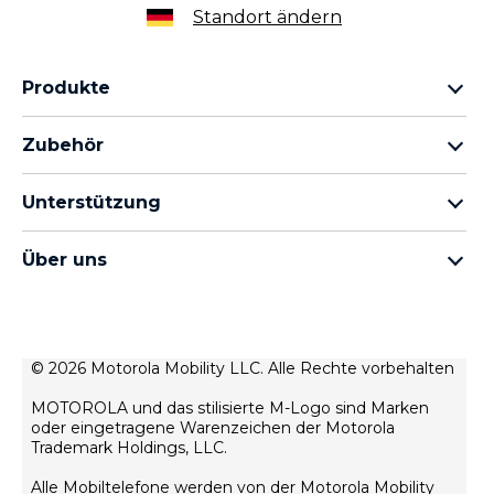
Standort ändern
Produkte
motorola razr Familie
Zubehör
motorola edge Familie
Kopfhörer
moto g Familie
Unterstützung
Kabel und Ladegeräte
moto e Familie
Meine Bestellungen
moto tag
thinkphone by motorola
Über uns
Software-Updates
alle Smartphones
Über Motorola
Unterstützung
Über Lenovo
Kontakt
Verkaufsbedingungen
© 2026 Motorola Mobility LLC. Alle Rechte vorbehalten
Reparaturstatus
Nutzungsbedingungen
Wiederherstellung und Smart-Assistent
MOTOROLA und das stilisierte M-Logo sind Marken
Datenschutz
oder eingetragene Warenzeichen der Motorola
motorola impressum
Trademark Holdings, LLC.
Innovation