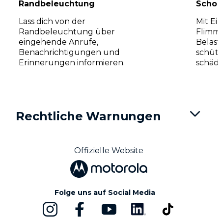
Randbeleuchtung
Schon
Lass dich von der
Mit Ei
Randbeleuchtung über
Flimm
eingehende Anrufe,
Belas
Benachrichtigungen und
schütz
Erinnerungen informieren.
schädl
I
t
Rechtliche Warnungen
e
m
1
o
Offizielle Website
f
3
Folge uns auf Social Media