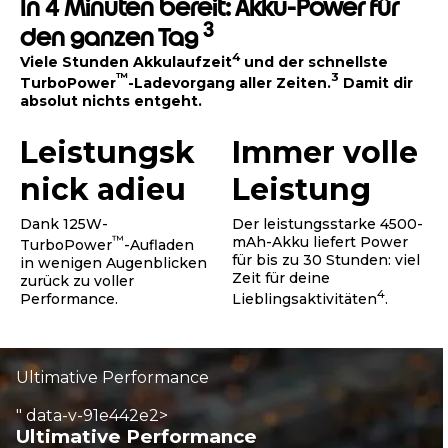
In 4 Minuten bereit: Akku-Power für
3
den ganzen Tag
4
Viele Stunden Akkulaufzeit
und der schnellste
™
3
TurboPower
-Ladevorgang aller Zeiten.
Damit dir
absolut nichts entgeht.
Leistungsk
Immer volle
nick adieu
Leistung
Dank 125W-
Der leistungsstarke 4500-
™
mAh-Akku liefert Power
TurboPower
-Aufladen
für bis zu 30 Stunden: viel
in wenigen Augenblicken
Zeit für deine
zurück zu voller
4
Performance.
Lieblingsaktivitäten
.
Ultimative Performance
" data-v-91e442e2>