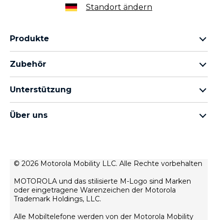
Standort ändern
Produkte
motorola razr Familie
Zubehör
motorola edge Familie
Kopfhörer
moto g Familie
Unterstützung
Kabel und Ladegeräte
moto e Familie
Meine Bestellungen
moto tag
thinkphone by motorola
Über uns
Software-Updates
alle Smartphones
Über Motorola
Unterstützung
Über Lenovo
Kontakt
Verkaufsbedingungen
© 2026 Motorola Mobility LLC. Alle Rechte vorbehalten
Reparaturstatus
Nutzungsbedingungen
Wiederherstellung und Smart-Assistent
MOTOROLA und das stilisierte M-Logo sind Marken
Datenschutz
oder eingetragene Warenzeichen der Motorola
motorola impressum
Trademark Holdings, LLC.
Innovation
Alle Mobiltelefone werden von der Motorola Mobility
Rekrutierung