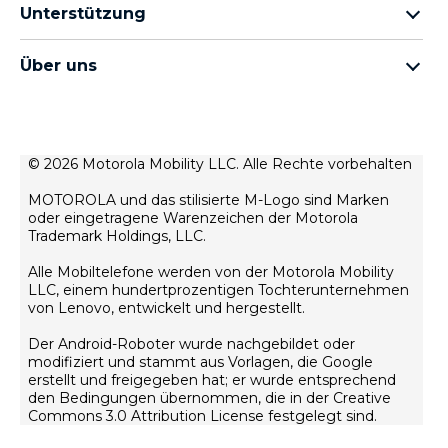
Kopfhörer
moto g Familie
Unterstützung
Kabel und Ladegeräte
moto e Familie
Meine Bestellungen
moto tag
thinkphone by motorola
Über uns
Software-Updates
alle Smartphones
Über Motorola
Unterstützung
Über Lenovo
Kontakt
Verkaufsbedingungen
© 2026 Motorola Mobility LLC. Alle Rechte vorbehalten
Reparaturstatus
Nutzungsbedingungen
Wiederherstellung und Smart-Assistent
MOTOROLA und das stilisierte M-Logo sind Marken
Datenschutz
oder eingetragene Warenzeichen der Motorola
motorola impressum
Trademark Holdings, LLC.
Innovation
Alle Mobiltelefone werden von der Motorola Mobility
Rekrutierung
LLC, einem hundertprozentigen Tochterunternehmen
Datenschutzrichtlinie für Produkte
von Lenovo, entwickelt und hergestellt.
Der Android-Roboter wurde nachgebildet oder
modifiziert und stammt aus Vorlagen, die Google
erstellt und freigegeben hat; er wurde entsprechend
den Bedingungen übernommen, die in der Creative
Commons 3.0 Attribution License festgelegt sind.