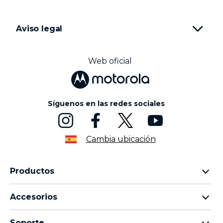
Aviso legal
Web oficial
Síguenos en las redes sociales
Cambia ubicación
Productos
Familia motorola razr
Accesorios
Familia motorola edge
Auriculares
Familia moto g
Soporte