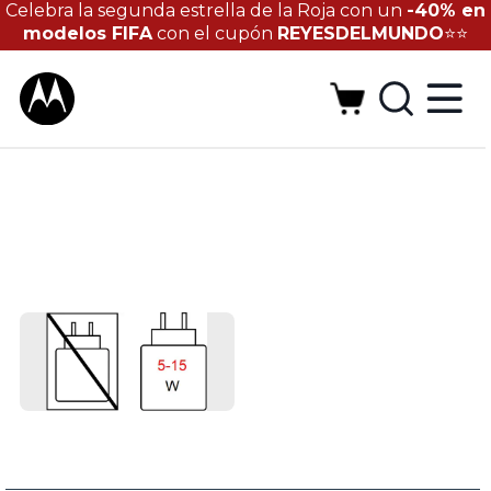
Celebra la segunda estrella de la Roja con un
-40% en
modelos FIFA
con el cupón
REYESDELMUNDO
⭐⭐