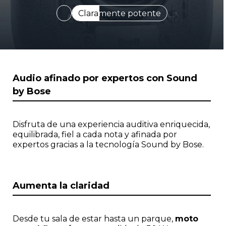
Claramente potente
I
Audio afinado por expertos con Sound
t
by Bose
e
m
1
o
Disfruta de una experiencia auditiva enriquecida,
f
equilibrada, fiel a cada nota y afinada por
1
expertos gracias a la tecnología Sound by Bose.
Aumenta la claridad
Desde tu sala de estar hasta un parque,
moto