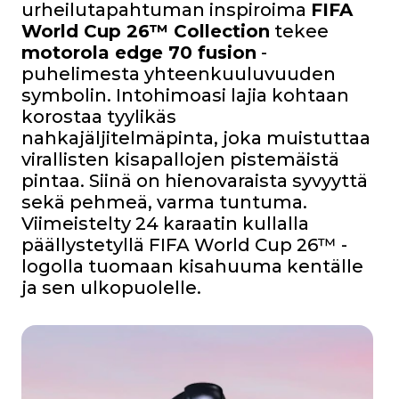
urheilutapahtuman inspiroima
FIFA
World Cup 26™ Collection
tekee
motorola edge 70 fusion
-
puhelimesta yhteenkuuluvuuden
symbolin. Intohimoasi lajia kohtaan
korostaa tyylikäs
nahkajäljitelmäpinta, joka muistuttaa
virallisten kisapallojen pistemäistä
pintaa. Siinä on hienovaraista syvyyttä
sekä pehmeä, varma tuntuma.
Viimeistelty 24 karaatin kullalla
päällystetyllä FIFA World Cup 26™ -
logolla tuomaan kisahuuma kentälle
ja sen ulkopuolelle.