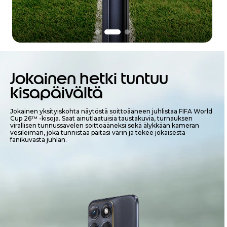
I
t
e
Jokainen hetki tuntuu
m
2
kisapäivältä
o
f
Jokainen yksityiskohta näytöstä soittoääneen juhlistaa FIFA World
3
Cup 26™ -kisoja. Saat ainutlaatuisia taustakuvia, turnauksen
virallisen tunnussävelen soittoääneksi sekä älykkään kameran
vesileiman, joka tunnistaa paitasi värin ja tekee jokaisesta
fanikuvasta juhlan.