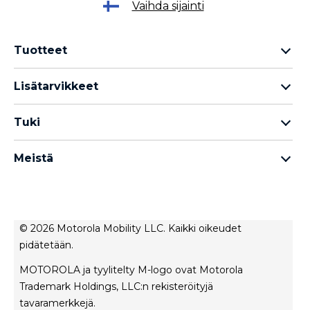
Vaihda sijainti
Tuotteet
Motorola Razr -perhe
Lisätarvikkeet
Motorola Edge -perhe
Kuulokkeet
Motorola G -perhe
Tuki
Kaapelit ja laturit
Moto E -perhe
Omat tilaukset
moto tag
Thinkphone 25 by Motorola
Meistä
Ohjelmistopäivitykset
kaikki älypuhelimet
Tietoja Motorola
Tuki
Tietoja lenovo
Ota yhteyttä
Myyntiehdot
Korjauksen tila
© 2026 Motorola Mobility LLC. Kaikki oikeudet
Käyttöehdot
pidätetään.
Rescue- ja älyavustintyökalu
Tietosuojakäytäntö
MOTOROLA ja tyylitelty M-logo ovat Motorola
Innovaatio
Trademark Holdings, LLC:n rekisteröityjä
Urat
tavaramerkkejä.