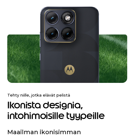
I
t
Tehty niille, jotka elävät pelistä
e
Ikonista designia,
m
2
intohimoisille tyypeille
o
f
3
Maailman ikonisimman