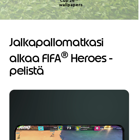
Cup 26™
wallpapers
Jalkapallomatkasi
®
alkaa FIFA
Heroes -
pelistä
I
t
e
m
1
o
f
1