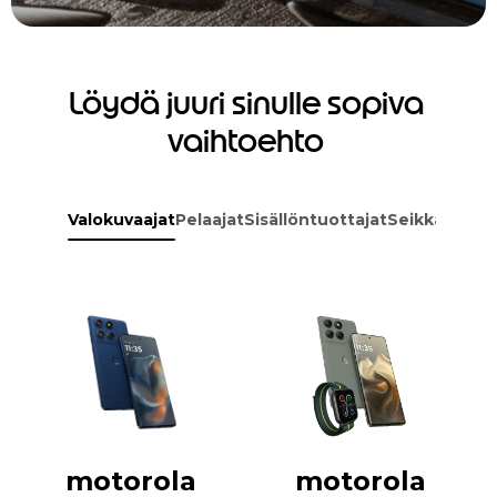
Löydä juuri sinulle sopiva
vaihtoehto
Valokuvaajat
Pelaajat
Sisällöntuottajat
Seikkailijat
motorola
motorola