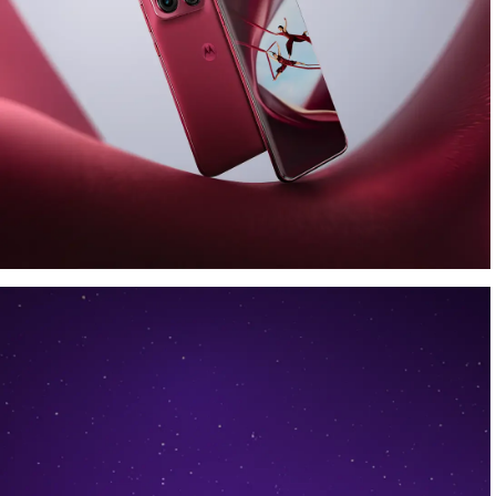
Näytä tyylikkäältä.
Ikuista taide.
Motorola Collections™
-mallisto esitellään
motorola
edge 70 pro
-laitteella, joka
toimitetaan yhdessä moto buds loop