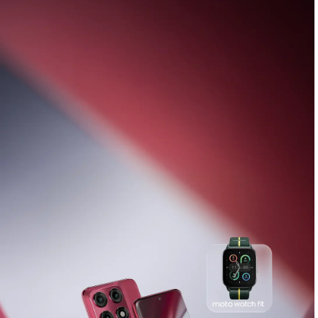
Esittelyssä uusi
Razr 70
-mallisto yhdessä
moto buds loop
Osta Nyt