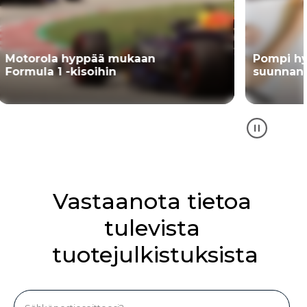
Pompi hyvän vuoksi
Ilmaise it
suunnannäyttäjänä
Pantone-v
Vastaanota tietoa
tulevista
tuotejulkistuksista