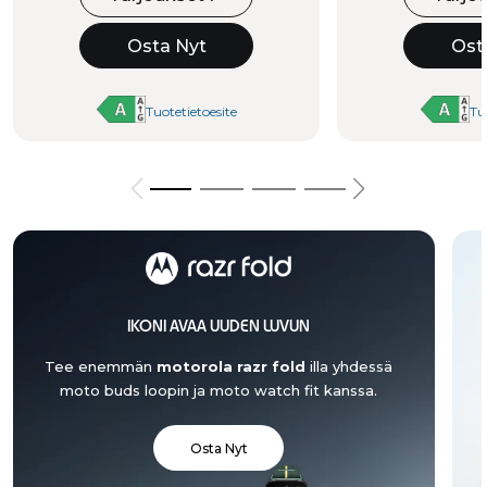
Osta Nyt
Ost
Tuotetietoesite
Tu
IKONI AVAA UUDEN LUVUN
Tee enemmän
motorola razr fold
illa yhdessä
moto buds loopin ja moto watch fit kanssa.
Osta Nyt