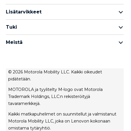
Motorola Razr -perhe
Lisätarvikkeet
Motorola Edge -perhe
Kuulokkeet
Motorola G -perhe
Tuki
Kaapelit ja laturit
Moto E -perhe
Omat tilaukset
moto tag
Thinkphone 25 by Motorola
Meistä
Ohjelmistopäivitykset
kaikki älypuhelimet
Tietoja Motorola
Tuki
Tietoja lenovo
Ota yhteyttä
Myyntiehdot
Korjauksen tila
© 2026 Motorola Mobility LLC. Kaikki oikeudet
Käyttöehdot
pidätetään.
Rescue- ja älyavustintyökalu
Tietosuojakäytäntö
MOTOROLA ja tyylitelty M-logo ovat Motorola
Innovaatio
Trademark Holdings, LLC:n rekisteröityjä
Urat
tavaramerkkejä.
Tuotteen yksityisyys
Kaikki matkapuhelimet on suunnitellut ja valmistanut
Motorola Mobility LLC, joka on Lenovon kokonaan
omistama tytäryhtiö.