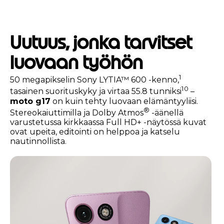
Uutuus, jonka tarvitset
luovaan työhön
1
50 megapikselin Sony LYTIA™ 600 -kenno,
10
tasainen suorituskyky ja virtaa 55.8 tunniksi
–
moto g17
on kuin tehty luovaan elämäntyyliisi.
®
Stereokaiuttimilla ja Dolby Atmos
-äänellä
varustetussa kirkkaassa Full HD+ -näytössä kuvat
ovat upeita, editointi on helppoa ja katselu
nautinnollista.