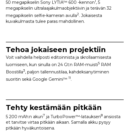
1
50 megapikselin Sony LYTIA™ 600 -kennon
, 5
megapikselin ultralaajakulmaobjektiivin ja terävän 32
2
megapikselin selfie-kameran avulla
. Jokaisesta
kuvakulmasta tulee paras mahdollinen.
Tehoa jokaiseen projektiin
Voit vaihdella helposti editoinnista ja skrollaamisesta
5
luomiseen, kun sinulla on 24 Gt:n RAM-muisti
RAM
3
Boostilla
, paljon tallennustilaa, kahdeksanytiminen
11
suoritin sekä Google Gemini™
.
Tehty kestämään pitkään
7
8
5 200 mAh:n akun
ja TurboPower™-latauksen
ansiosta
et tarvitse virtaa pitkään aikaan. Samalla akku pysyy
pitkään hyväkuntoisena.