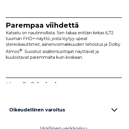
Parempaa viihdettä
Katselu on nautinnollista. Sen takaa erittäin kirkas 6,72
tuuman FHD+-näyttö, josta löytyy upeat
stereokaiuttimet, äänenvoimakkuuden tehostus ja Dolby
®
Atmos
. Suositut sisällöntuottajat näyttävät ja
kuulostavat paremmalta kuin koskaan.
Kestävä ja haluttava
Laadukas vegaaninen nahkapinta, Corning® Gorilla®
9
Glass 3 -lasi sekä IP64-luokan veden- ja pölynkestävyys
tekevät siitä laitteen, joka näyttää hyvältä ja kestää
Oikeudellinen varoitus
pitkään.
Virallinen verkkosivu