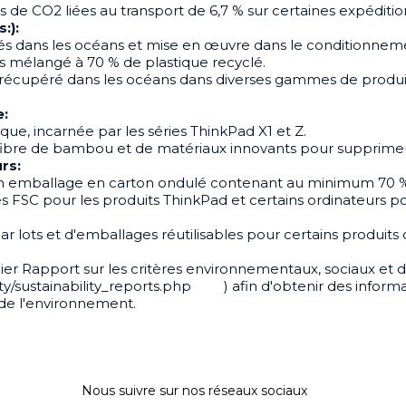
 de CO2 liées au transport de 6,7 % sur certaines expéditio
:):
és dans les océans et mise en œuvre dans le conditionneme
s mélangé à 70 % de plastique recyclé.
ue récupéré dans les océans dans diverses gammes de produ
e:
ue, incarnée par les séries ThinkPad X1 et Z.
fibre de bambou et de matériaux innovants pour supprimer
rs:
 un emballage en carton ondulé contenant au minimum 70 
iées FSC pour les produits ThinkPad et certains ordinateurs p
r lots et d'emballages réutilisables pour certains produit
rnier Rapport sur les critères environnementaux, sociaux e
lity/sustainability_reports.php )
afin d'obtenir des inform
de l'environnement.
Nous suivre sur nos réseaux sociaux