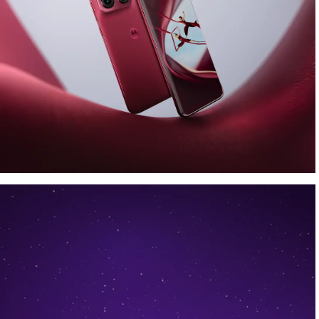
Affichez votre style.
Sublimez chaque prise.
Collections™ by Motorola
fait ses débuts
avec le
motorola edge 70 pro
, proposé
avec le moto buds loop