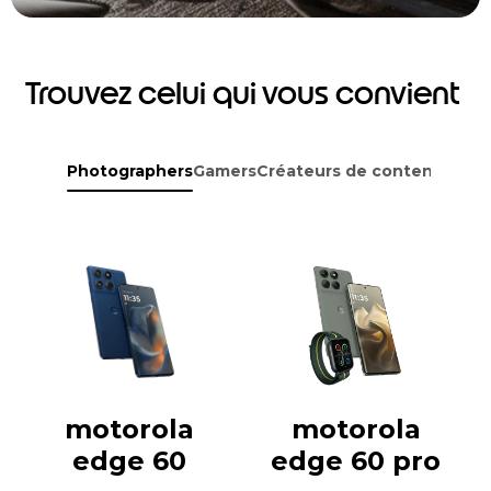
Trouvez celui qui vous convient
Photographers
Gamers
Créateurs de contenu
Avent
motorola
motorola
edge 60
edge 60 pro