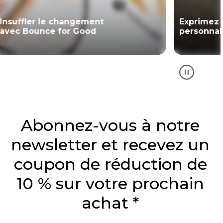
Insuffler le changement
Exprimez 
avec Bounce for Good
personnal
Abonnez-vous à notre
newsletter et recevez un
coupon de réduction de
10 % sur votre prochain
achat *