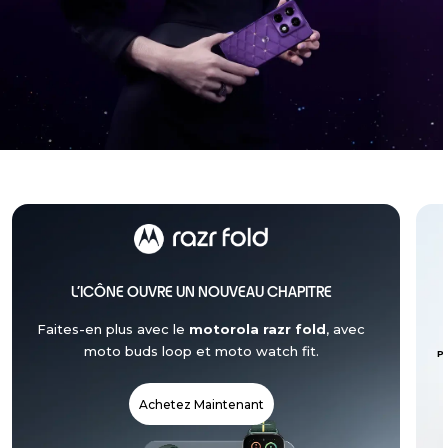
Une expérience cosmique
avec Crystals by
®
Swarovski
L’ICÔNE OUVRE UN NOUVEAU CHAPITRE
Découvrez les dernières nouveautés de la Brilliant
Faites-en plus avec le
motorola razr fold
, avec
Collection :le
motorola signature
et les
moto
buds 2 plus,
sublimés par des Crystals by
moto buds loop et moto watch fit.
P
®
Swarovski
et Sound by Bose
Achetez Maintenant
En Savoir Plus