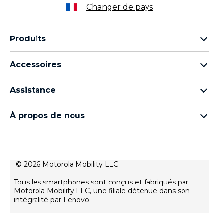
Changer de pays
Produits
Famille Motorola Razr
Accessoires
Famille Motorola Edge
Écouteurs
Famille Moto g
Assistance
Câbles et chargeurs
Famille Moto E
Mes commandes
moto tag
Thinkphone by motorola
À propos de nous
Mises à jour logicielles
Tous les téléphones
À propos de Motorola
Support
À propos de Lenovo
Contactez-nous
Conditions de vente
© 2026 Motorola Mobility LLC
Suivre votre réparation
Conditions d'utilisation
Rescue and Smart Assistant Tool
Tous les smartphones sont conçus et fabriqués par
Politique de confidentialité
Motorola Mobility LLC, une filiale détenue dans son
intégralité par Lenovo.
Innovation
Careers