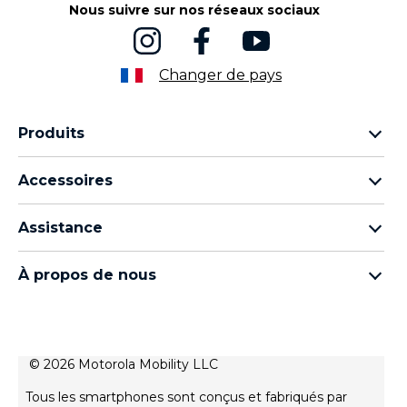
Nous suivre sur nos réseaux sociaux
Changer de pays
Produits
Famille Motorola Razr
Accessoires
Famille Motorola Edge
Écouteurs
Famille Moto g
Assistance
Câbles et chargeurs
Famille Moto E
Mes commandes
moto tag
Thinkphone by motorola
À propos de nous
Mises à jour logicielles
Tous les téléphones
À propos de Motorola
Support
À propos de Lenovo
Contactez-nous
Conditions de vente
© 2026 Motorola Mobility LLC
Suivre votre réparation
Conditions d'utilisation
Rescue and Smart Assistant Tool
Tous les smartphones sont conçus et fabriqués par