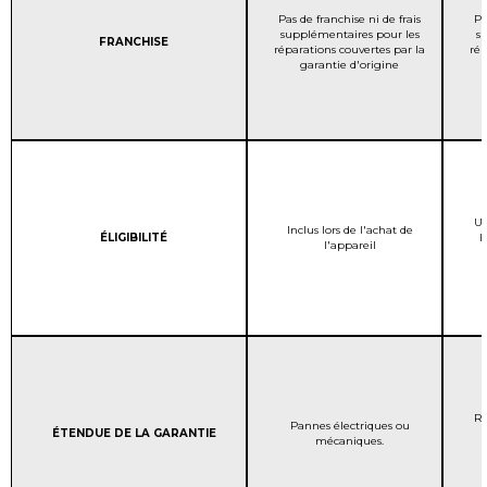
COUVERTURE DE LA GAR
Pas de franchise ni de frais
Pa
supplémentaires pour les
s
Column 1:
FRANCHISE
réparations couvertes par la
rép
garantie d'origine
Un
COUVERTURE DE LA GAR
Inclus lors de l'achat de
Column 1:
ÉLIGIBILITÉ
l
l'appareil
Re
COUVERTURE DE LA GAR
Pannes électriques ou
Column 1:
ÉTENDUE DE LA GARANTIE
mécaniques.