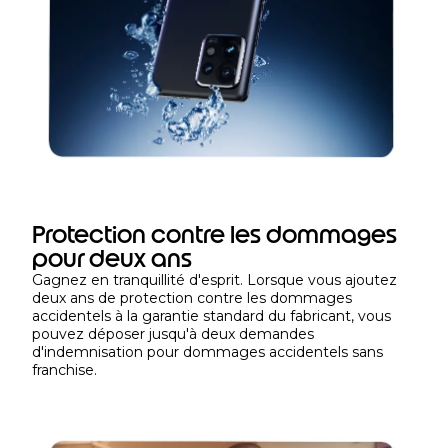
p
p
a
r
e
i
l
o
u
p
Protection contre les dommages
e
n
pour deux ans
d
Gagnez en tranquillité d'esprit. Lorsque vous ajoutez
deux ans de protection contre les dommages
a
accidentels à la garantie standard du fabricant, vous
n
pouvez déposer jusqu'à deux demandes
t
d'indemnisation pour dommages accidentels sans
u
franchise.
n
e
d