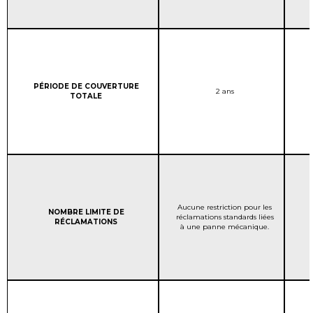
Column 1:
PÉRIODE DE COUVERTURE
COUVERTURE DE LA GAR
2 ans
TOTALE
COUVERTURE DE LA GAR
Aucune restriction pour les
Column 1:
NOMBRE LIMITE DE
réclamations standards liées
RÉCLAMATIONS
à une panne mécanique.