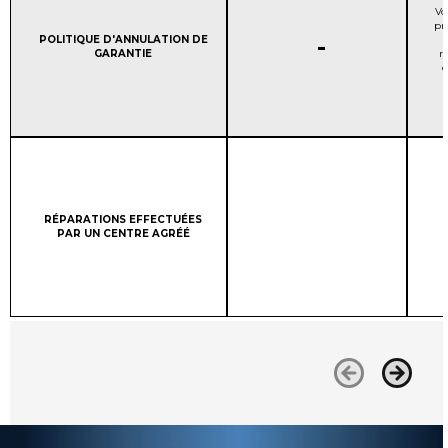
Vo
pr
COUVERTURE DE LA GAR
Column 1:
-
POLITIQUE D'ANNULATION DE
GARANTIE
r
d
Column 1:
RÉPARATIONS EFFECTUÉES
PAR UN CENTRE AGRÉÉ