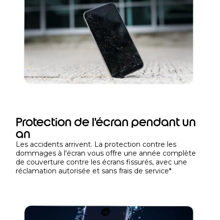
r
s
d
e
l
’
a
c
h
a
t
Protection de l'écran pendant un
d
an
e
Les accidents arrivent. La protection contre les
v
dommages à l'écran vous offre une année complète
de couverture contre les écrans fissurés, avec une
o
réclamation autorisée et sans frais de service
*
t
r
e
a