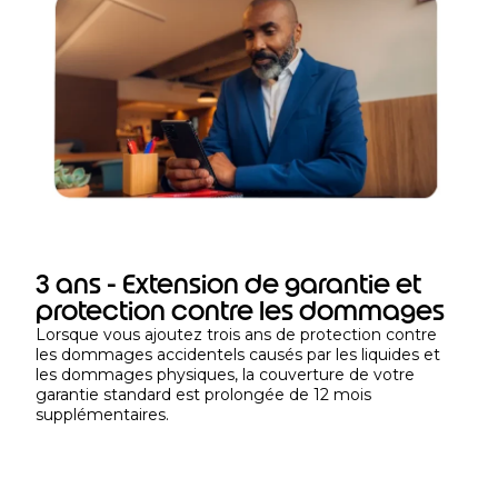
u
r
é
e
l
i
m
i
t
é
e
3 ans - Extension de garantie et
a
protection contre les dommages
p
Lorsque vous ajoutez trois ans de protection contre
r
les dommages accidentels causés par les liquides et
è
les dommages physiques, la couverture de votre
garantie standard est prolongée de 12 mois
s
supplémentaires.
l
’
a