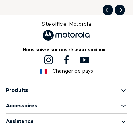
I
t
Site officiel Motorola
e
m
1
o
Nous suivre sur nos réseaux sociaux
f
5
Changer de pays
Produits
Famille Motorola Razr
Accessoires
Famille Motorola Edge
Écouteurs
Famille Moto g
Assistance
Câbles et chargeurs
Famille Moto E
Mes commandes