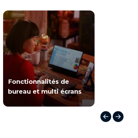
Fonctionnalités de
bureau et multi écrans
I
t
e