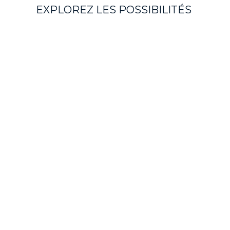
m
EXPLOREZ LES POSSIBILITÉS
1
o
f
8