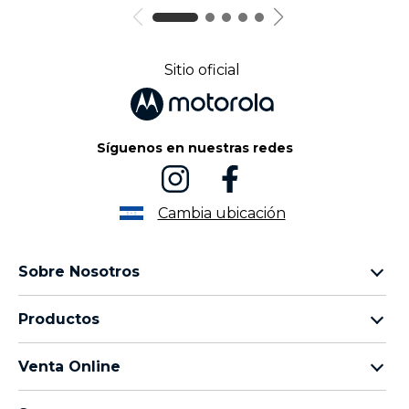
Sitio oficial
Síguenos en nuestras redes
Cambia ubicación
Sobre Nosotros
Sobre lenovo
Productos
Sobre motorola
Motorola Edge
Términos de uso
Venta Online
Familia moto g
Aviso de Privacidad de Producto
preguntas frecuentes
Familia moto e