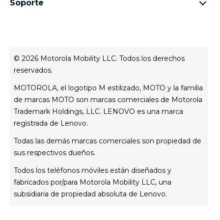
Aviso de Privacidad Web
Soporte
términos y condiciones
Todos los teléfonos
Términos de venta
celulares y accesorios
contacto
Registro
Actualizaciones del sistema
Controladores
© 2026 Motorola Mobility LLC. Todos los derechos
Contáctanos
reservados.
Servicio Técnico
MOTOROLA, el logotipo M estilizado, MOTO y la familia
Estatus de tu reparación
de marcas MOTO son marcas comerciales de Motorola
Trademark Holdings, LLC. LENOVO es una marca
registrada de Lenovo.
Todas las demás marcas comerciales son propiedad de
sus respectivos dueños.
Todos los teléfonos móviles están diseñados y
fabricados por/para Motorola Mobility LLC, una
subsidiaria de propiedad absoluta de Lenovo.