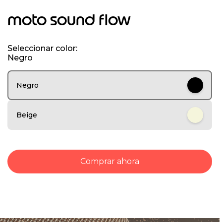
I
t
moto sound flow
e
m
1
Seleccionar color:
o
Negro
f
6
Negro
Beige
Comprar ahora