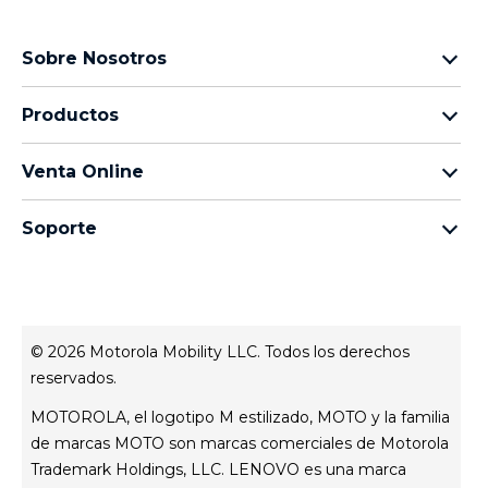
Sobre Nosotros
Sobre lenovo
Productos
Sobre motorola
Motorola Edge
Términos de uso
Venta Online
Familia moto g
Aviso de Privacidad de Producto
preguntas frecuentes
Familia moto e
Aviso de Privacidad Web
Soporte
términos y condiciones
Todos los teléfonos
Términos de venta
celulares y accesorios
contacto
Registro
Actualizaciones del sistema
Controladores
© 2026 Motorola Mobility LLC. Todos los derechos
Contáctanos
reservados.
Servicio Técnico
MOTOROLA, el logotipo M estilizado, MOTO y la familia
Estatus de tu reparación
de marcas MOTO son marcas comerciales de Motorola
Trademark Holdings, LLC. LENOVO es una marca