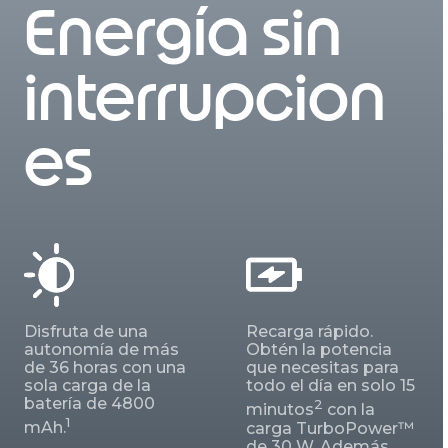
Energía sin
interrupcion
es
Disfruta de una
Recarga rápido.
autonomía de más
Obtén la potencia
de 36 horas con una
que necesitas para
sola carga de la
todo el día en solo 15
batería de 4800
2
minutos
con la
1
mAh.
carga TurboPower™
de 30 W. Además,