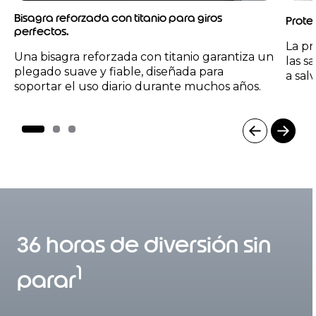
Bisagra reforzada con titanio para giros
Prote
perfectos.
La pr
Una bisagra reforzada con titanio garantiza un
las s
plegado suave y fiable, diseñada para
a sal
soportar el uso diario durante muchos años.
I
t
e
m
1
36 horas de diversión sin
o
f
1
3
parar