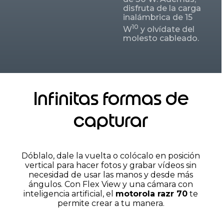
disfruta de la carga
inalámbrica de 15
10
W
y olvídate del
molesto cableado.
Infinitas formas de
capturar
Dóblalo, dale la vuelta o colócalo en posición
vertical para hacer fotos y grabar vídeos sin
necesidad de usar las manos y desde más
ángulos. Con Flex View y una cámara con
inteligencia artificial, el
motorola razr 70
te
permite crear a tu manera.