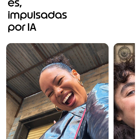
es,
impulsadas
por IA