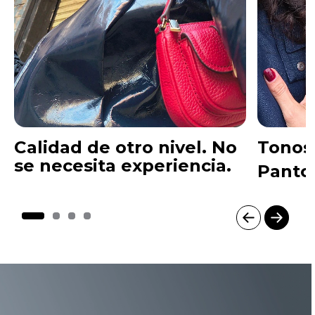
Calidad de otro nivel. No
Tonos 
se necesita experiencia.
Panto
I
t
e
m