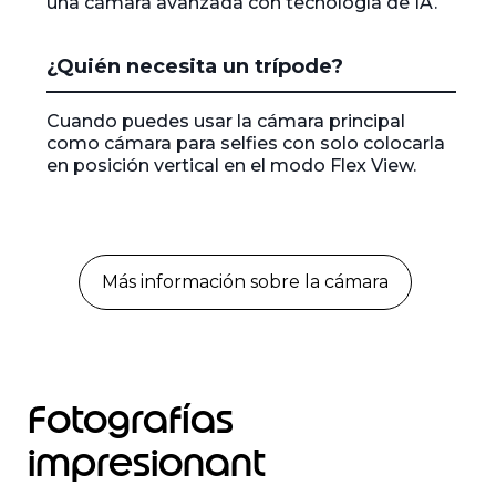
una cámara avanzada con tecnología de IA.
f
1
¿Quién necesita un trípode?
Cuando puedes usar la cámara principal
como cámara para selfies con solo colocarla
en posición vertical en el modo Flex View.
Más información sobre la cámara
Fotografías
impresionant