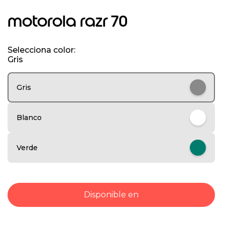
I
t
motorola razr 70
e
m
1
Selecciona color:
o
Gris
f
8
Gris
Blanco
Verde
Disponible en