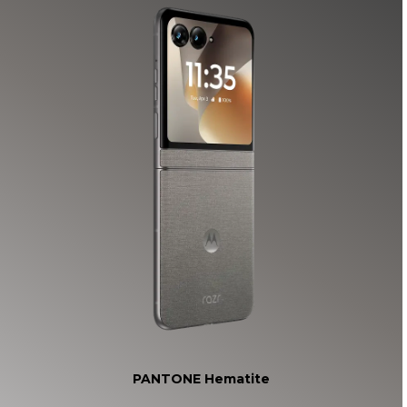
o
f
4
PANTONE Hematite