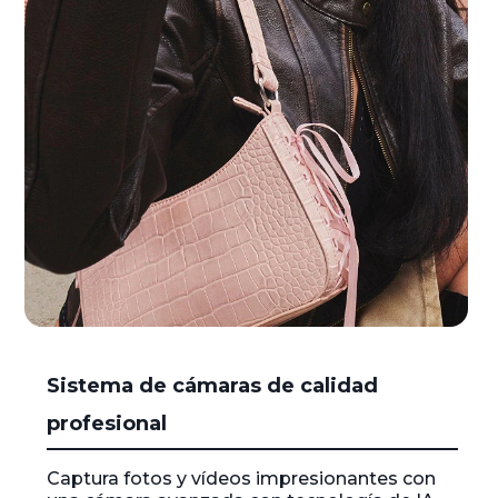
I
Sistema de cámaras de calidad
t
e
profesional
m
1
Captura fotos y vídeos impresionantes con
o