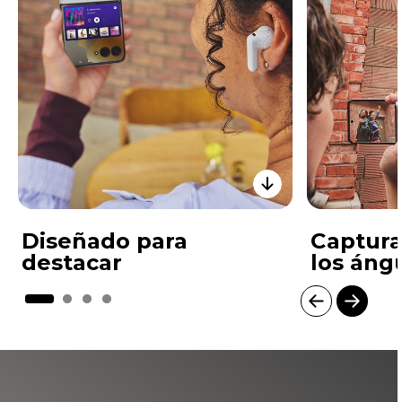
Diseñado para
Captura
destacar
los áng
I
t
e
m
1