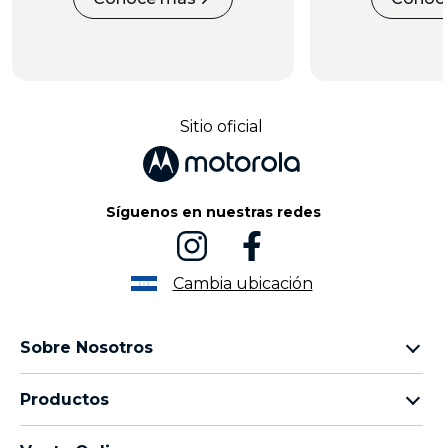
Sitio oficial
Síguenos en nuestras redes
Cambia ubicación
Sobre Nosotros
Sobre lenovo
Productos
Sobre motorola
Motorola Edge
Términos de uso