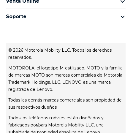
Venta Online
Familia moto g
Aviso de Privacidad de Producto
preguntas frecuentes
Familia moto e
Aviso de Privacidad Web
Soporte
términos y condiciones
Todos los teléfonos
Términos de venta
celulares y accesorios
contacto
Registro
Actualizaciones del sistema
Controladores
© 2026 Motorola Mobility LLC. Todos los derechos
Contáctanos
reservados.
Servicio Técnico
MOTOROLA, el logotipo M estilizado, MOTO y la familia
Estatus de tu reparación
de marcas MOTO son marcas comerciales de Motorola
Trademark Holdings, LLC. LENOVO es una marca
registrada de Lenovo.
Todas las demás marcas comerciales son propiedad de
sus respectivos dueños.
Todos los teléfonos móviles están diseñados y
fabricados por/para Motorola Mobility LLC, una
subsidiaria de propiedad absoluta de Lenovo.