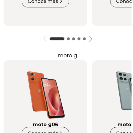
Conoce más
Conoc
moto g
moto g06
moto 