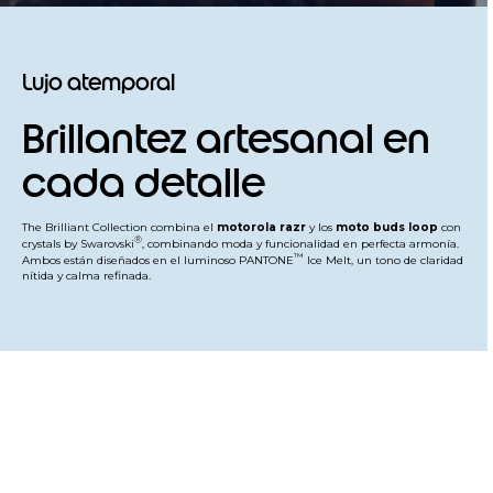
Lujo atemporal
Brillantez artesanal en
cada detalle
The Brilliant Collection combina el
motorola razr
y los
moto buds loop
con
®
crystals by Swarovski
, combinando moda y funcionalidad en perfecta armonía.
™
Ambos están diseñados en el luminoso PANTONE
Ice Melt, un tono de claridad
nítida y calma refinada.
Brilla con confianza
con el motorola razr