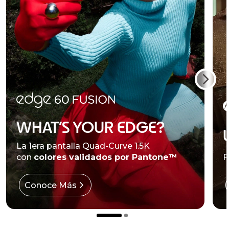
WHAT’S YOUR EDGE?
La 1era pantalla Quad-Curve 1.5K
con
colores validados por Pantone™
F
Conoce Más