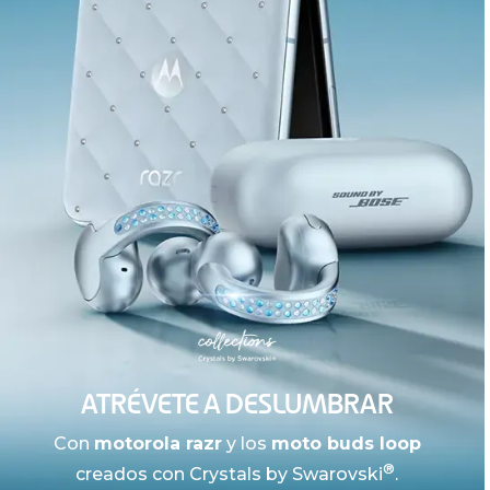
ATRÉVETE A DESLUMBRAR
Con
motorola razr
y los
moto buds loop
®
creados con Crystals by Swarovski
.