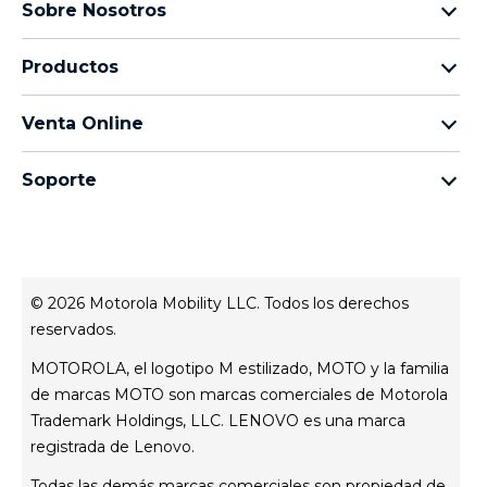
Sobre Nosotros
Sobre lenovo
Productos
Sobre motorola
Motorola Edge
Términos de uso
Venta Online
Familia moto g
Aviso de Privacidad de Producto
preguntas frecuentes
Familia moto e
Aviso de Privacidad Web
Soporte
términos y condiciones
Todos los teléfonos
Términos de venta
celulares y accesorios
contacto
Registro
Actualizaciones del sistema
Controladores
© 2026 Motorola Mobility LLC. Todos los derechos
Contáctanos
reservados.
Servicio Técnico
MOTOROLA, el logotipo M estilizado, MOTO y la familia
Estatus de tu reparación
de marcas MOTO son marcas comerciales de Motorola
Trademark Holdings, LLC. LENOVO es una marca
registrada de Lenovo.
Todas las demás marcas comerciales son propiedad de