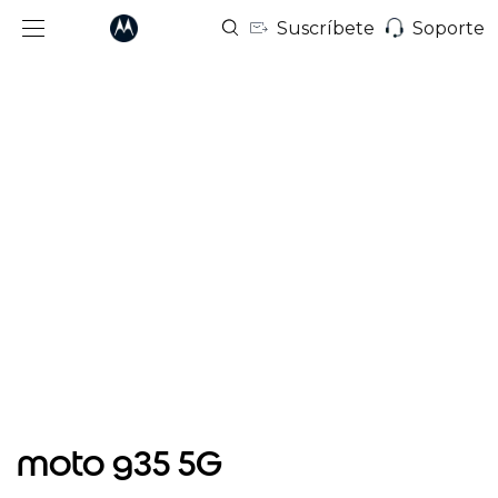
Suscríbete
Soporte
I
t
moto g35 5G
e
m