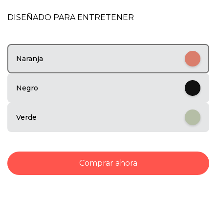
1
o
DISEÑADO PARA ENTRETENER
f
5
Naranja
Negro
Verde
Comprar ahora