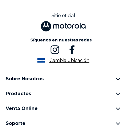
Sitio oficial
Síguenos en nuestras redes
Cambia ubicación
Sobre Nosotros
Sobre lenovo
Productos
Sobre motorola
Motorola Edge
Términos de uso
Venta Online
Familia moto g
Aviso de Privacidad de Producto
preguntas frecuentes
Familia moto e
Aviso de Privacidad Web
Soporte
términos y condiciones