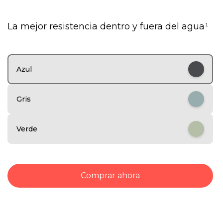
1
o
La mejor resistencia dentro y fuera del agua¹
f
6
Azul
Gris
Verde
Comprar ahora