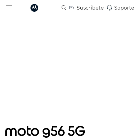
Suscríbete
Soporte
I
t
moto g56 5G
e
m