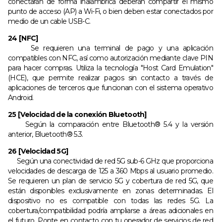
conectarán de forma inalámbrica deberán compartir el mismo
punto de acceso (AP) a Wi-Fi, o bien deben estar conectados por
medio de un cable USB-C.
24 [NFC]
Se requieren una terminal de pago y una aplicación
compatibles con NFC, así como autorización mediante clave PIN
para hacer compras. Utiliza la tecnología "Host Card Emulation"
(HCE), que permite realizar pagos sin contacto a través de
aplicaciones de terceros que funcionan con el sistema operativo
Android.
25 [Velocidad de la conexión Bluetooth]
Según la comparación entre Bluetooth® 5.4 y la versión
anterior, Bluetooth® 5.3.
26 [Velocidad 5G]
Según una conectividad de red 5G sub-6 GHz que proporciona
velocidades de descarga de 125 a 360 Mbps al usuario promedio.
Se requieren un plan de servicio 5G y cobertura de red 5G, que
están disponibles exclusivamente en zonas determinadas. El
dispositivo no es compatible con todas las redes 5G. La
cobertura/compatibilidad podría ampliarse a áreas adicionales en
el futuro. Ponte en contacto con tu operador de servicios de red