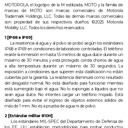
MOTOROLA, el logotipo de la M estilizada, MOTO y la familia de
marcas de MOTO son marcas comerciales de Motorola
Trademark Holdings, LLC. Todas las demás marcas comerciales
son propiedad de sus respectivos dueños. ©2025 Motorola
Mobility LLC. Todos los derechos reservados.
1 [IP68 e IP69]
La resistencia al agua y al polvo se probó según los estándares
IP68 e IP69 en condiciones de laboratorio controladas. El teléfono
resiste la inmersión en hasta 1.5 metros de agua dulce durante un
máximo de 30 minutos y está protegido contra chorros de agua
a alta temperatura durante un máximo de 30 segundos. La
exposición a condiciones que superen esta clasificación no están
cubiertas por la garantía. La resistencia disminuirá como resultado
del desgaste normal. No está diseñado para funcionar mientras
está sumergido bajo el agua. No lo expongas a líquidos que no
sean agua dulce. No intentes cargar un teléfono mojado. Está
diseñado para evitar el ingreso de objetos externos sólidos de
más de 1 mm. No es a prueba de agua ni de polvo.
2 [Estándar militar 810H]
Los estándares MIL-SPEC del Departamento de Defensa de
los EE. UU. establecen metodologías para probar productos