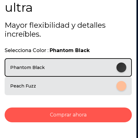
ultra
1
o
f
5
Mayor flexibilidad y detalles
increíbles.
Selecciona Color :
Phantom Black
Phantom Black
Peach Fuzz
Comprar ahora