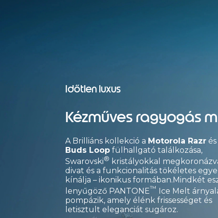
A
M
o
t
o
r
ol
a
Időtlen luxus
b
e
m
Kézműves ragyogás mi
u
ta
A Brilliáns kollekció a
Motorola Razr
és
tj
Buds Loop
fülhallgató találkozása,
a
®
S
Swarovski
kristályokkal megkoronázva
divat és a funkcionalitás tökéletes egy
w
kínálja – ikonikus formában.Mindkét es
ar
™
o
lenyűgöző PANTONE
Ice Melt árnya
vs
pompázik, amely élénk frissességet és
ki
letisztult eleganciát sugároz.