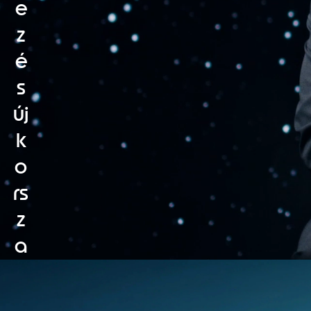
e
z
é
s
új
k
o
rs
z
a
k
a