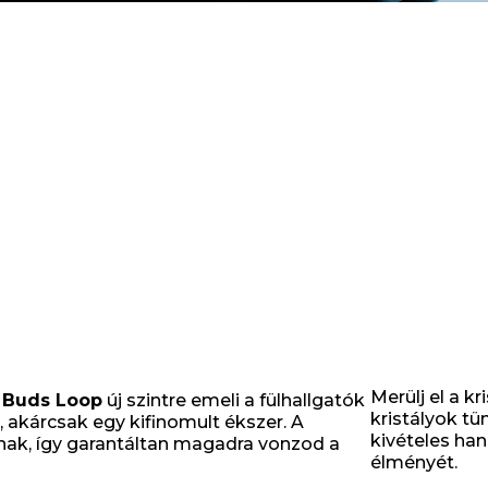
Merülj el a k
 Buds Loop
új szintre emeli a fülhallgatók
kristályok t
, akárcsak egy kifinomult ékszer. A
kivételes han
nak, így garantáltan magadra vonzod a
élményét.