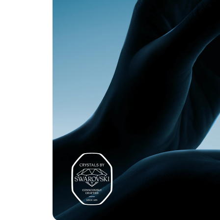
tv
ö
zi.