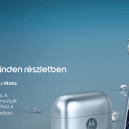
nden részletben
 a
Moto
. A
ensúlyát
zköz a
latban