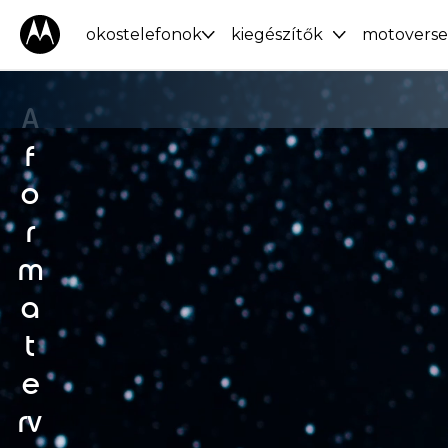
okostelefonok
kiegészítők
motoverse
A
f
o
r
m
a
t
e
rv