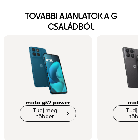
Merész dizájn.
TOVÁBBI AJÁNLATOK A G
Nagy kalandok.
CSALÁDBÓL
moto g57 power
mot
Tudj meg
Tudj
többet
töb