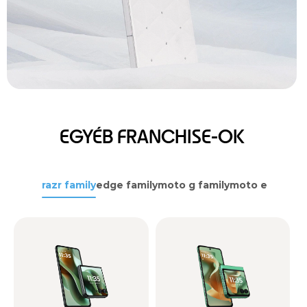
EGYÉB FRANCHISE-OK
razr family
edge family
moto g family
moto e family