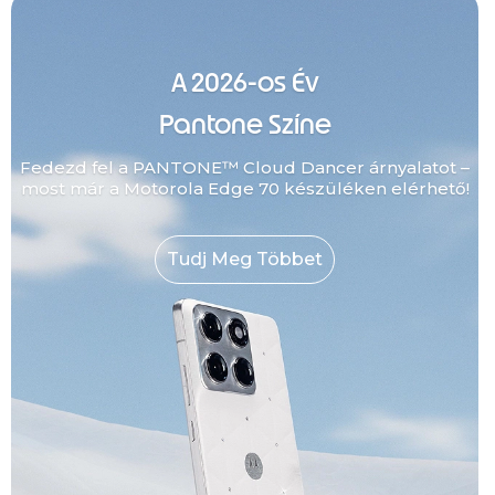
A 2026-os Év
Pantone Színe
Fedezd fel a PANTONE™ Cloud Dancer árnyalatot –
most már a Motorola Edge 70 készüléken elérhető!
Tudj Meg Többet