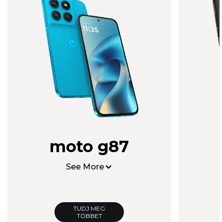
moto g87
See More
TUDJ MEG
TÖBBET