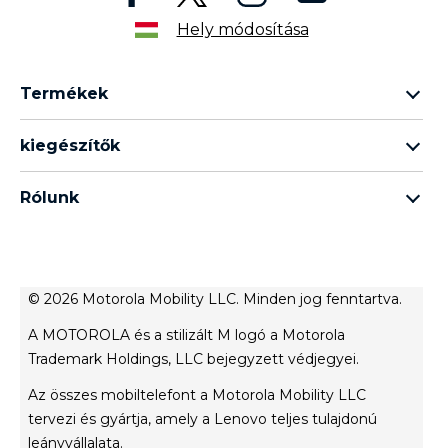
Hely módosítása
Termékek
razr termékcsalád
kiegészítők
edge termékcsalád
minden tartozék
g termékcsalád
Rólunk
fülhallgató
e termékcsalád
A Motorola márkáról
moto tag
A Lenovo márkáról
Értékesítési feltételek
© 2026 Motorola Mobility LLC. Minden jog fenntartva.
terms of use
A MOTOROLA és a stilizált M logó a Motorola
Website Privacy
Trademark Holdings, LLC bejegyzett védjegyei.
Innováció
Az összes mobiltelefont a Motorola Mobility LLC
Файли cookie
tervezi és gyártja, amely a Lenovo teljes tulajdonú
product privacy
leányvállalata.