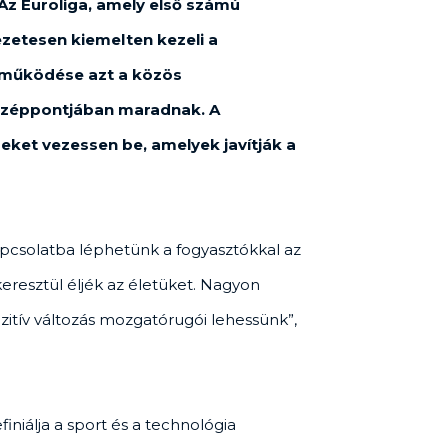
 Az Euroliga, amely első számú
ezetesen kiemelten kezeli a
ttműködése azt a közös
 középpontjában maradnak. A
eket vezessen be, amelyek javítják a
pcsolatba léphetünk a fogyasztókkal az
resztül éljék az életüket. Nagyon
zitív változás mozgatórugói lehessünk”,
iniálja a sport és a technológia