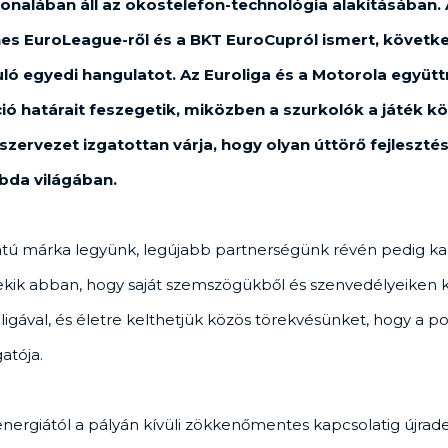
vonalában áll az okostelefon-technológia alakításában.
ines EuroLeague-ről és a BKT EuroCupról ismert, követk
ló egyedi hangulatot. Az Euroliga és a Motorola együ
áció határait feszegetik, miközben a szurkolók a játék
ervezet izgatottan várja, hogy olyan úttörő fejlesztés
bda világában.
ntú márka legyünk, legújabb partnerségünk révén pedig ka
kik abban, hogy saját szemszögükből és szenvedélyeiken ke
igával, és életre kelthetjük közös törekvésünket, hogy a po
atója.
energiától a pályán kívüli zökkenőmentes kapcsolatig újradef