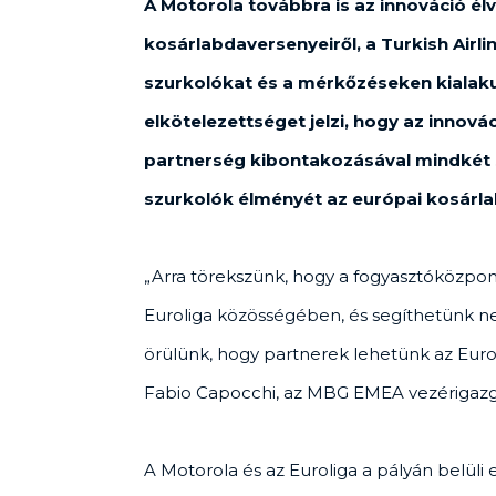
A Motorola továbbra is az innováció él
kosárlabdaversenyeiről, a Turkish Airl
szurkolókat és a mérkőzéseken kialaku
elkötelezettséget jelzi, hogy az innov
partnerség kibontakozásával mindkét sz
szurkolók élményét az európai kosárla
„Arra törekszünk, hogy a fogyasztóközpo
Euroliga közösségében, és segíthetünk ne
örülünk, hogy partnerek lehetünk az Eurol
Fabio Capocchi, az MBG EMEA vezérigazg
A Motorola és az Euroliga a pályán belüli 