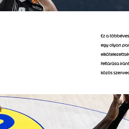
Ez a többéves
egy olyan par
elkötelezettsé
feltárása irá
közös szenvedé