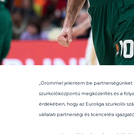
„Örömmel jelentem be partnerségünket a 
szurkolóközpontú megközelítés és a folya
érdekében, hogy az Euroliga szurkolói sz
vállalati partnerségi és licencelési igazgató