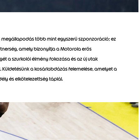
 megállapodás több mint egyszerű szponzoráció; ez
tnerség, amely bizonyítja a Motorola erős
gét a szurkolói élmény fokozása és az új utak
nt. Küldetésünk a kosárlabdázás felemelése, amelyet a
ly és elkötelezettség táplál.