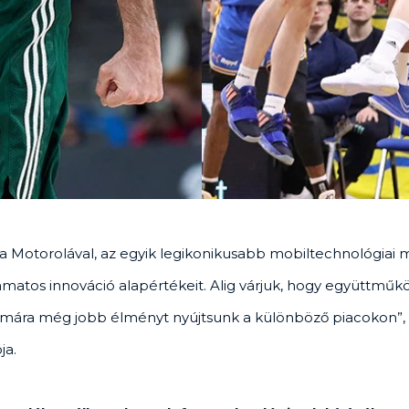
Motorolával, az egyik legikonikusabb mobiltechnológiai má
matos innováció alapértékeit. Alig várjuk, hogy együttmű
ámára még jobb élményt nyújtsunk a különböző piacokon”, 
ja.