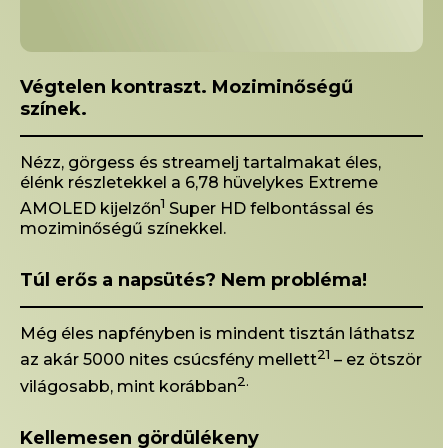
Végtelen kontraszt. Moziminőségű
színek.
Nézz, görgess és streamelj tartalmakat éles,
élénk részletekkel a 6,78 hüvelykes Extreme
1
AMOLED kijelzőn
Super HD felbontással és
moziminőségű színekkel.
Túl erős a napsütés? Nem probléma!
Még éles napfényben is mindent tisztán láthatsz
21
az akár 5000 nites csúcsfény mellett
– ez ötször
2.
világosabb, mint korábban
Kellemesen gördülékeny