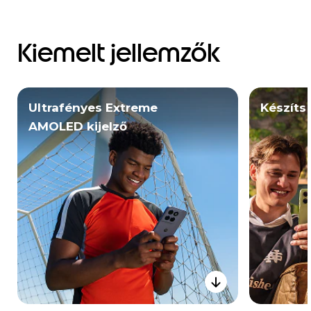
Kiemelt jellemzők
Ultrafényes Extreme
Készíts
AMOLED kijelző