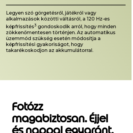
Legyen szó görgetésről, játékról vagy
alkalmazások közötti váltásról, a 120 Hz-es
3
képfrissítés
gondoskodik arról, hogy minden
zökkenőmentesen történjen. Az automatikus
üzemmód szükség esetén módosítja a
képfrissítési gyakoriságot, hogy
takarékoskodjon az akkumulátorral.
Fotózz
magabiztosan. Éjjel
és nappal egyaránt.