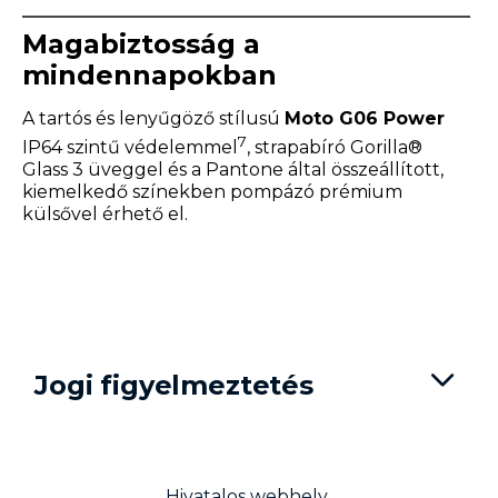
Magabiztosság a
mindennapokban
A tartós és lenyűgöző stílusú
Moto G06 Power
7
IP64 szintű védelemmel
, strapabíró Gorilla®
Glass 3 üveggel és a Pantone által összeállított,
kiemelkedő színekben pompázó prémium
külsővel érhető el.
Jogi figyelmeztetés
Hivatalos webhely