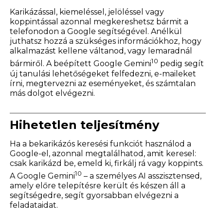
Karikázással, kiemeléssel, jelöléssel vagy
koppintással azonnal megkereshetsz bármit a
telefonodon a Google segítségével. Anélkül
juthatsz hozzá a szükséges információkhoz, hogy
alkalmazást kellene váltanod, vagy lemaradnál
10
bármiről. A beépített Google Gemini
pedig segít
új tanulási lehetőségeket felfedezni, e-maileket
írni, megtervezni az eseményeket, és számtalan
más dolgot elvégezni.
Hihetetlen teljesítmény
Ha a bekarikázós keresési funkciót használod a
Google-el, azonnal megtalálhatod, amit keresel:
csak karikázd be, emeld ki, firkálj rá vagy koppints.
10
A Google Gemini
– a személyes AI asszisztensed,
amely előre telepítésre került és készen áll a
segítségedre, segít gyorsabban elvégezni a
feladataidat.