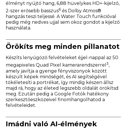
élményt nyújtó hang, 6,88 hüvelykes HD+-kijelző,
6
2-szer erősebb basszus
és Dolby Atmos®
hangzás teszi teljessé. A Water Touch funkcióval
pedig még nedves ujjal sem okoz gondot a kijelző
használata.
Örökíts meg minden pillanatot
Készíts lenyűgöző felvételeket éjjel-nappal az 50
3
megapixeles Quad Pixel kamerarendszerrel
,
amely javítja a gyenge fényviszonyok között
készült képek minőségét, és AI segítségével
tökéletesíti a portrékat, így mindig készen állsz
majd rá, hogy az életed legszebb oldalát örökítsd
meg. Ezután pedig a Google Fotók hatékony
szerkesztőeszközeivel finomhangolhatod a
felvételeidet.
Imádni való AI-élmények