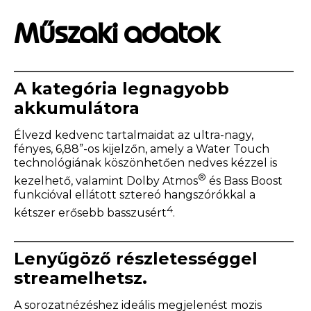
Műszaki adatok
A kategória legnagyobb
akkumulátora
Élvezd kedvenc tartalmaidat az ultra-nagy,
fényes, 6,88”-os kijelzőn, amely a Water Touch
technológiának köszönhetően nedves kézzel is
®
kezelhető, valamint Dolby Atmos
és Bass Boost
funkcióval ellátott sztereó hangszórókkal a
4
kétszer erősebb basszusért
.
Lenyűgöző részletességgel
streamelhetsz.
A sorozatnézéshez ideális megjelenést mozis