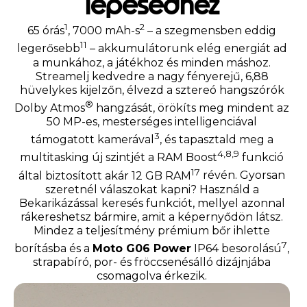
lépésedhez
1
2
65 órás
, 7000 mAh-s
– a szegmensben eddig
11
legerősebb
– akkumulátorunk elég energiát ad
a munkához, a játékhoz és minden máshoz.
Streamelj kedvedre a nagy fényerejű, 6,88
hüvelykes kijelzőn, élvezd a sztereó hangszórók
®
Dolby Atmos
hangzását, örökíts meg mindent az
50 MP-es, mesterséges intelligenciával
3
támogatott kamerával
, és tapasztald meg a
4,8,9
multitasking új szintjét a RAM Boost
funkció
17
által biztosított akár 12 GB RAM
révén. Gyorsan
szeretnél válaszokat kapni? Használd a
Bekarikázással keresés funkciót, mellyel azonnal
rákereshetsz bármire, amit a képernyődön látsz.
Mindez a teljesítmény prémium bőr ihlette
7
borításba és a
Moto G06 Power
IP64 besorolású
,
strapabíró, por- és fröccsenésálló dizájnjába
csomagolva érkezik.