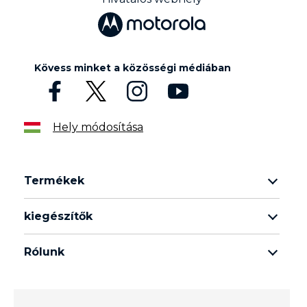
Kövess minket a közösségi médiában
Hely módosítása
Termékek
razr termékcsalád
kiegészítők
edge termékcsalád
minden tartozék
g termékcsalád
Rólunk
fülhallgató
e termékcsalád
A Motorola márkáról
moto tag
A Lenovo márkáról