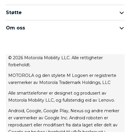
Motorola edge Familie
Hodetelefoner
Moto G Familie
Støtte
Strøm og lading
Moto E Familie
mine bestillinger
moto tag
thinkphone 25 by motorola
Om oss
programvareoppdateringer
Alle the smartphones
Om Motorola
Støtte
Om Lenovo
kontakt oss
Salgsvilkår
Repair Status
© 2026 Motorola Mobility LLC. Alle rettigheter
Vilkår for bruk
forbeholdt.
Rescue and Smart Assistant Tool
Nettside personvern
MOTOROLA og den stylete M Logoen er registrerte
Innovasjon
varemerker av Motorola Trademark Holdings, LLC
Careers
Alle smarttelefoner er designet og produsert av
Produktets personvern
Motorola Mobility LLC, og fullstendig eid av Lenovo.
Android, Google, Google Play, Nexus og andre merker
er varemerker av Google Inc. Android roboten er
reprodusert eller modifisert fra data laget eller delt av