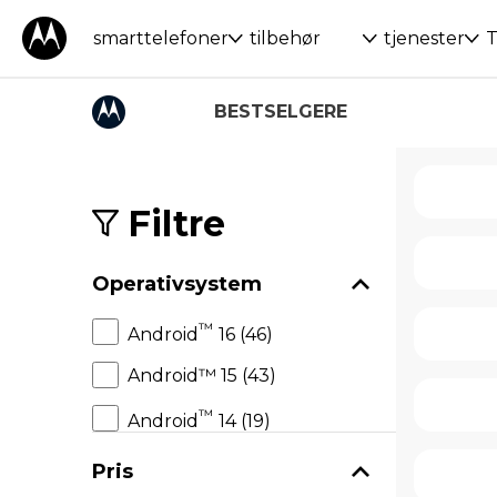
smarttelefoner
tilbehør
tjenester
T
BESTSELGERE
S
k
i
Filtre
p
t
o
Operativsystem
p
r
™
Android
16 (46)
o
d
Android™ 15 (43)
u
c
™
t
Android
14 (19)
s
Pris