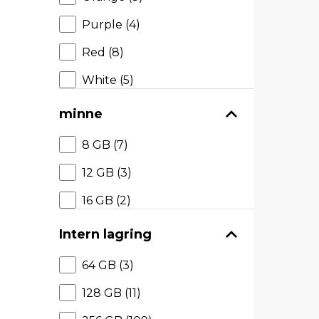
Purple (4)
Red (8)
White (5)
minne
8 GB (7)
12 GB (3)
16 GB (2)
Intern lagring
64 GB (3)
128 GB (11)