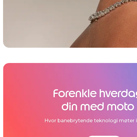
Forenkle hverd
din med moto 
Hvor banebrytende teknologi møter 