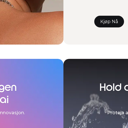
Kjøp Nå
agen
Hold 
ai
innovasjon.
Proteja 