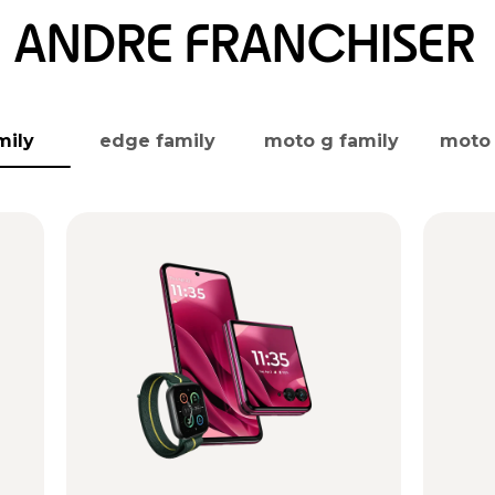
ANDRE FRANCHISER
mily
edge family
moto g family
moto 