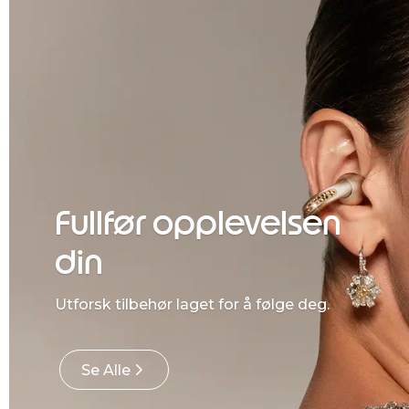
Fullfør opplevelsen
din
Utforsk tilbehør laget for å følge deg.
Se Alle