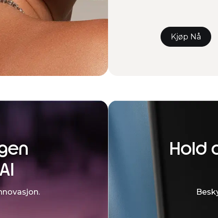
Kjøp Nå
agen
Hold 
AI
nnovasjon.
Besky