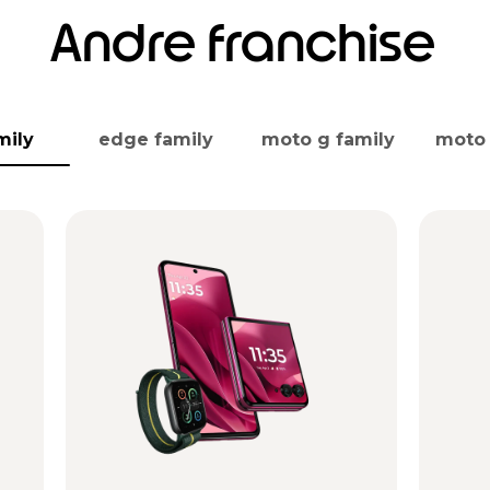
Andre franchise
mily
edge family
moto g family
moto 