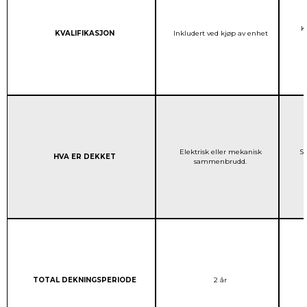
K
Column 1:
STANDARD GARANTIDEK
KVALIFIKASJON
Inkludert ved kjøp av enhet
STANDARD GARANTIDEK
Elektrisk eller mekanisk
Sk
Column 1:
HVA ER DEKKET
sammenbrudd.
Column 1:
STANDARD GARANTIDEK
TOTAL DEKNINGSPERIODE
2 år