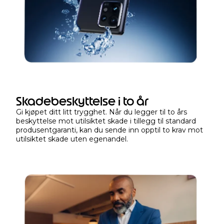
e
n
b
e
g
r
e
n
s
Skadebeskyttelse i to år
e
Gi kjøpet ditt litt trygghet. Når du legger til to års
t
beskyttelse mot utilsiktet skade i tillegg til standard
p
produsentgaranti, kan du sende inn opptil to krav mot
e
utilsiktet skade uten egenandel.
r
i
o
d
e
e
t