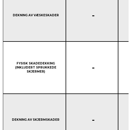
STANDARD GARANTIDEK
-
Column 1:
DEKNING AV VÆSKESKADER
Column 1:
FYSISK SKADEDEKKING
STANDARD GARANTIDEK
-
(INKLUDERT SPRUKKEDE
SKJERMER)
STANDARD GARANTIDEK
-
Column 1:
DEKNING AV SKJERMSKADER