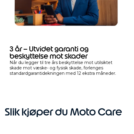
t
e
r
k
j
ø
p
3 år – Utvidet garanti og
e
beskyttelse mot skader
t
Når du legger til tre års beskyttelse mot utilsiktet
skade mot væske- og fysisk skade, forlenges
standardgarantidekningen med 12 ekstra måneder.
Slik kjøper du Moto Care