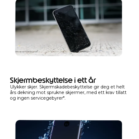
k
j
ø
p
e
r
e
n
h
e
t
Skjermbeskyttelse i ett år
e
Ulykker skjer. Skjermskadebeskyttelse gir deg et helt
n
års dekning mot sprukne skjermer, med ett krav tillatt
e
og ingen servicegebyrer
*
.
l
l
e
r
i