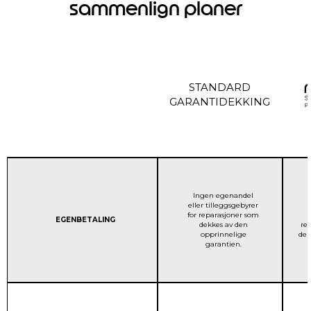
sammenlign planer
STANDARD
GARANTIDEKKING
STANDARD GARANTIDEK
Ingen egenandel
eller tilleggsgebyrer
for reparasjoner som
Column 1:
EGENBETALING
dekkes av den
re
opprinnelige
den
garantien.