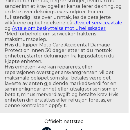
inkluderer unntak, begrensninger, hvordan du
sender inn et krav og/eller kansellerer dekning, og
en liste over dekningsleverandører. For en
fullstendig liste over unntak, les de detaljerte
vilkårene og betingelsene på
Utvidet serviceavtale
og
Avtale om beskyttelse mot uhellsskader
.
*
Med forbehold om servicekontraktens
maksimumsbeløp.
Hvis du kjøper Moto Care Accidental Damage
Protection innen 30 dager etter at du mottok
enheten, starter dekningen fra kjøpsdatoen du
kjøpte enheten.
Hvis enheten ikke kan repareres, eller
reparasjonen overstiger ansvarsgrensen, vil det
maksimale beløpet som skal betales være det
laveste av enten gjeldende markedsverdi for en
sammenlignbar enhet eller utsalgsprisen som er
betalt, minus merverdiavgift og betalte krav. Hvis
enheten din erstattes eller refusjon foretas, er
denne kontrakten oppfylt.
Offisielt nettsted