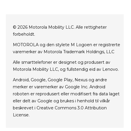
Støtte
Om Lenovo
kontakt oss
Salgsvilkår
Repair Status
Vilkår for bruk
Rescue and Smart Assistant Tool
© 2026 Motorola Mobility LLC. Alle rettigheter
Nettside personvern
forbeholdt.
Innovasjon
MOTOROLA og den stylete M Logoen er registrerte
Careers
varemerker av Motorola Trademark Holdings, LLC
Produktets personvern
Alle smarttelefoner er designet og produsert av
Motorola Mobility LLC, og fullstendig eid av Lenovo.
Android, Google, Google Play, Nexus og andre
merker er varemerker av Google Inc. Android
roboten er reprodusert eller modifisert fra data laget
eller delt av Google og brukes i henhold til vilkår
beskrevet i Creative Commons 3.0 Attribution
License.