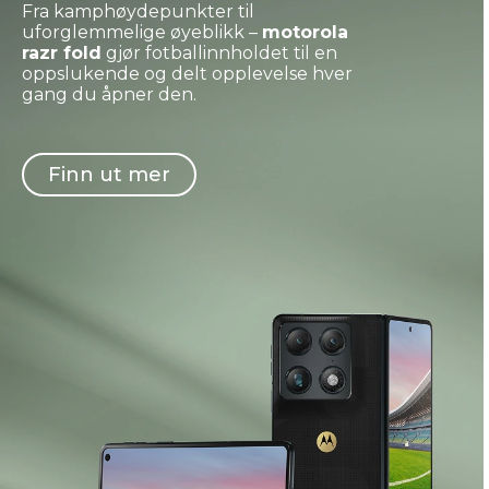
Fra kamphøydepunkter til
uforglemmelige øyeblikk –
motorola
razr fold
gjør fotballinnholdet til en
oppslukende og delt opplevelse hver
gang du åpner den.
Finn ut mer