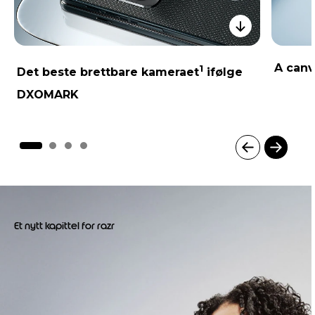
A canv
1
Det beste brettbare kameraet
ifølge
DXOMARK
I
t
e
m
1
Et nytt kapittel for razr
o
f
4