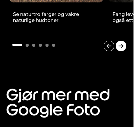
Se naturtro farger og vakre
Fang lev
naturlige hudtoner.
også ette
I
t
e
m
1
o
Gjør mer med
f
6
Google Foto