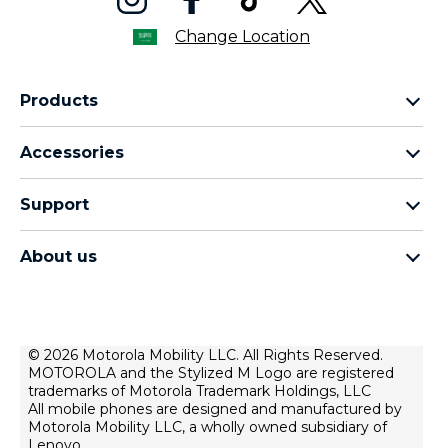
Change Location
Products
motorola razr family
Accessories
motorola edge family
moto buds
moto g family
Support
moto buds plus
moto e family
Support
moto tag
Thinkphone 25 by motorola
About us
Software Upgrades
moto buds loop
all smartphones
about lenovo
Contact us
moto watch fit
about motorola
Repair Status
privacy
© 2026 Motorola Mobility LLC. All Rights Reserved.
Rescue and Smart Assistant Tool
MOTOROLA and the Stylized M Logo are registered
terms of use
trademarks of Motorola Trademark Holdings, LLC
innovation
All mobile phones are designed and manufactured by
Motorola Mobility LLC, a wholly owned subsidiary of
product privacy
Lenovo.