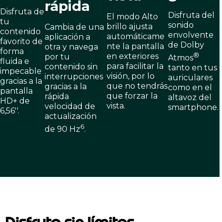
rápida
Disfruta de
Disfruta del
El modo Alto
tu
sonido
brillo ajusta
Cambia de una
contenido
envolvente
automáticame
aplicación a
favorito de
de Dolby
nte la pantalla
otra y navega
forma
®
en exteriores
por tu
Atmos
fluida e
para facilitar la
contenido sin
tanto en tus
impecable
visión, por lo
interrupciones
auriculares
gracias a la
que no tendrás
gracias a la
como en el
pantalla
que forzar la
rápida
altavoz del
HD+ de
vista.
velocidad de
smartphone.
6,56''.
actualización
6
de 90 Hz
.