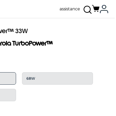
assistance
ower™ 33W
orola TurboPower™
68W