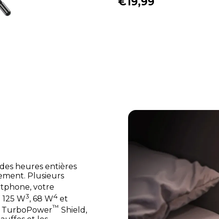
€19,99
 des heures entières
ement. Plusieurs
rtphone, votre
3
4
: 125 W
, 68 W
et
™
de TurboPower
Shield,