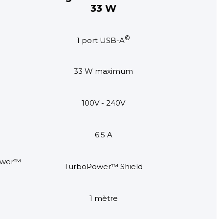
33 W
©
1 port USB-A
33 W maximum
100V - 240V
6.5 A
ower™
TurboPower™ Shield
1 mètre