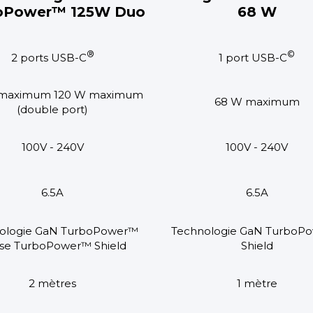
oPower™ 125W Duo
68 W
®
©
2 ports USB-C
1 port USB-C
 maximum 120 W maximum
68 W maximum
(double port)
100V - 240V
100V - 240V
6.5A
6.5A
ologie GaN TurboPower™
Technologie GaN TurboP
se TurboPower™ Shield
Shield
2 mètres
1 mètre