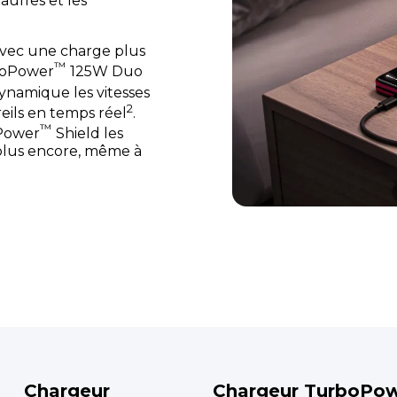
auffes et les
avec une charge plus
™
rboPower
125W Duo
ynamique les vitesses
2
eils en temps réel
.
™
oPower
Shield les
 plus encore, même à
Chargeur
Chargeur TurboPo