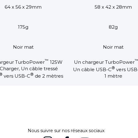
64 x 56 x 29mm
58 x 42 x 28mm
175g
82g
Noir mat
Noir mat
™
argeur TurboPower
125W
Un chargeur TurboPower
Charger, Un câble tressé
®
Un câble USB-C
vers USB
®
®
vers USB-C
de 2 mètres
1 mètre
Nous suivre sur nos réseaux sociaux