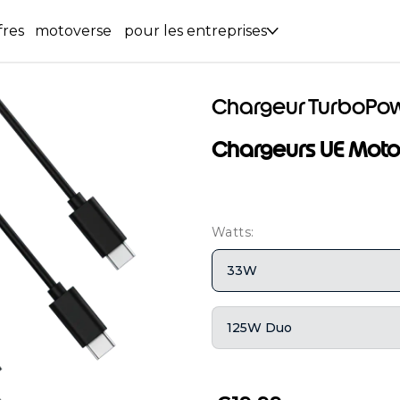
fres
motoverse
pour les entreprises
Chargeur TurboP
Chargeurs UE Mot
Watts:
33W
125W Duo