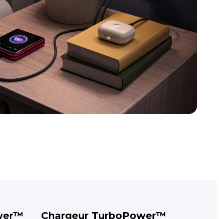
wer™
Chargeur TurboPower™