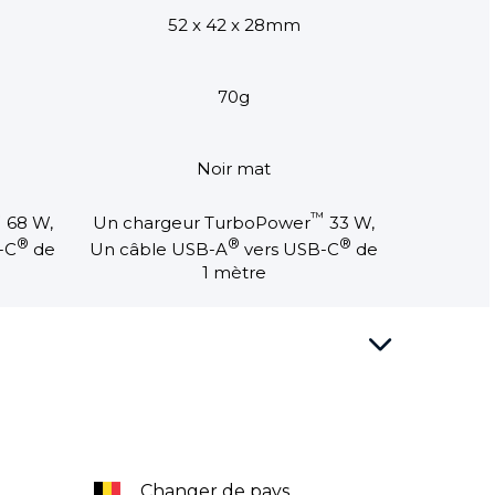
52 x 42 x 28mm
70g
Noir mat
™
™
68 W,
Un chargeur TurboPower
33 W,
®
®
®
-C
de
Un câble USB-A
vers USB-C
de
1 mètre
Changer de pays