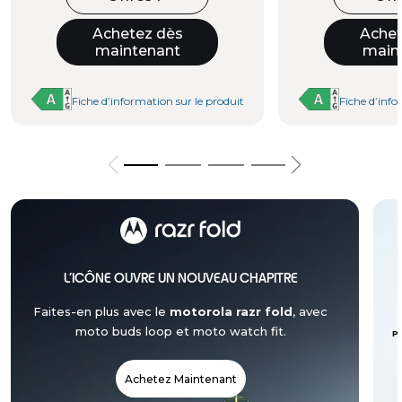
Achetez dès
Achet
maintenant
main
Fiche d’information sur le produit
Fiche d’info
L’ICÔNE OUVRE UN NOUVEAU CHAPITRE
Faites-en plus avec le
motorola razr fold
, avec
moto buds loop et moto watch fit.
P
Achetez Maintenant