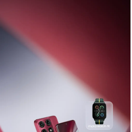
Découvrez la
nouvelle gamme Razr 70
,
accompagnée des moto buds loop
Achetez Dès À Présent