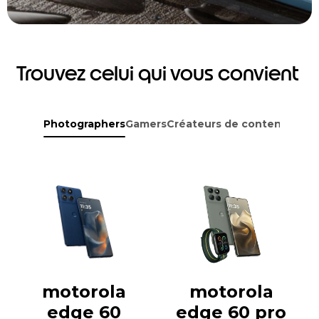
Trouvez celui qui vous convient
Photographers
Gamers
Créateurs de contenu
Avent
motorola
motorola
edge 60
edge 60 pro