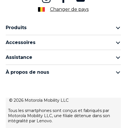
Changer de pays
Produits
Famille Motorola Razr
Accessoires
Famille Motorola Edge
Écouteurs
Famille Moto g
Assistance
Câbles et chargeurs
Famille Moto E
Mes commandes
moto tag
Thinkphone by motorola
À propos de nous
Mises à jour logicielles
Tous les téléphones
À propos de Motorola
Support
À propos de Lenovo
Contactez-nous
Conditions de vente
© 2026 Motorola Mobility LLC
Suivre votre réparation
Conditions d'utilisation
Rescue and Smart Assistant Tool
Tous les smartphones sont conçus et fabriqués par
Politique de confidentialité
Motorola Mobility LLC, une filiale détenue dans son
intégralité par Lenovo.
Innovation