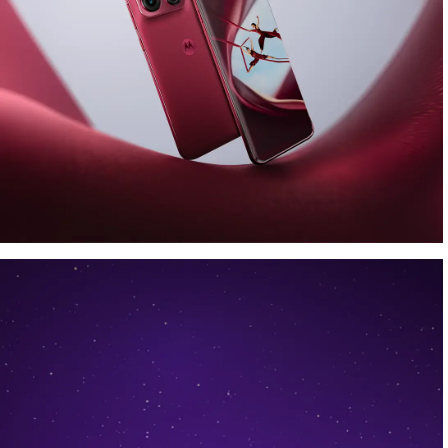
Affichez votre style.
Sublimez chaque prise.
Collections™ by Motorola
fait ses débuts
avec le
motorola edge 70 pro
, proposé
avec le moto buds loop