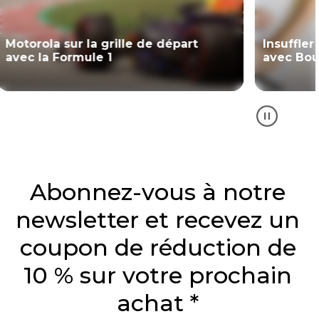
Insuffler le changement
Exprimez 
avec Bounce for Good
personnal
Abonnez-vous à notre
newsletter et recevez un
coupon de réduction de
10 % sur votre prochain
achat *