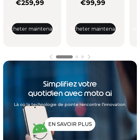
€259,99
€99,99
Acheter maintenant
Acheter maintenant
Ac
Simplifiez votre
quotidien avec moto ai
Là où la technologie de pointe rencontre l’innovation.
EN SAVOIR PLUS