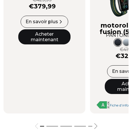
€379,99
En savoir plus
motorol
fusion (
Acheter
PANTONE 
maintenant
€419
€32
En savo
Ach
main
Fiche d’info