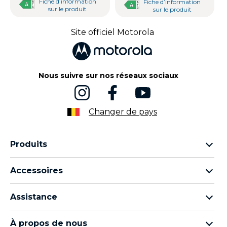
Fiche d’information
Fiche d’information
sur le produit
sur le produit
Site officiel Motorola
Nous suivre sur nos réseaux sociaux
Changer de pays
Produits
Famille Motorola Razr
Accessoires
Famille Motorola Edge
Écouteurs
Famille Moto g
Assistance
Câbles et chargeurs
Famille Moto E
Mes commandes
moto tag
Thinkphone by motorola
À propos de nous