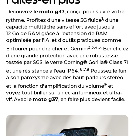
Découvrez le
moto g37
, conçu pour suivre votre
1,
rythme. Profitez d’une vitesse 5G fluide
d’une
capacité multitâche sans effort avec jusqu’à
12 Go de RAM grâce à l’extension de RAM
optimisée par l’IA, et d’outils pratiques comme
2,3,4,5.
Entourer pour chercher et Gemini
Bénéficiez
d'une grande protection avec une robustesse
testée par SGS, le verre Corning® Gorilla® Glass 7i
6,7,8
et une résistance à l’eau IP64.
Poussez le fun
à son paroxysme avec des haut-parleurs stéréo
9
et la fonction d'amplification du volume
et
voyez tout briller sur un écran lumineux et ultra-
vif. Avec le
moto g37
, en faire plus devient facile.