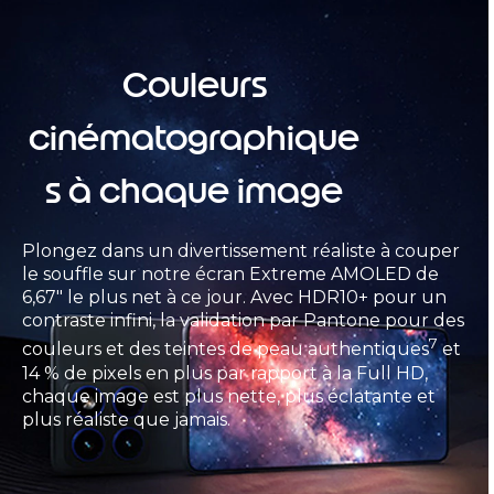
Couleurs
cinématographique
s à chaque image
Plongez dans un divertissement réaliste à couper
le souffle sur notre écran Extreme AMOLED de
6,67" le plus net à ce jour. Avec HDR10+ pour un
contraste infini, la validation par Pantone pour des
7
couleurs et des teintes de peau authentiques
et
14 % de pixels en plus par rapport à la Full HD,
chaque image est plus nette, plus éclatante et
plus réaliste que jamais.