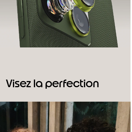
Visez la perfection
I
t
e
m
1