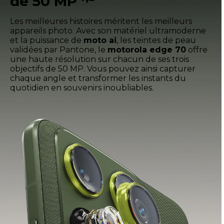
de 50 MP
Les meilleures histoires méritent les meilleurs
appareils photo. Avec son matériel ultramoderne
et la puissance de
moto ai
, les teintes de peau
validées par Pantone, le
motorola edge 70
offre
une haute résolution sur chacun de ses trois
objectifs de 50 MP. Vous pouvez ainsi capturer
chaque angle et transformer les instants du
quotidien en souvenirs inoubliables.