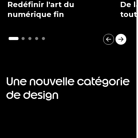
Redéfinir l'art du
De l
numérique fin
tout
I
t
e
m
1
o
Une nouvelle catégorie
f
5
de design
I
t
e
m