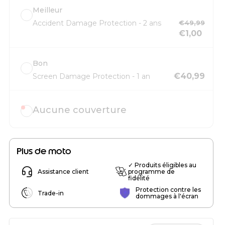
Meilleur
Accident Damage Protection - 2 ans
€49,99
€1,00
Bon
€40,99
Screen Damage Protection - 1 an
Aucune couverture
Plus de moto
✓ Produits éligibles au
Assistance client
programme de
fidélité
Protection contre les
Trade-in
dommages à l'écran