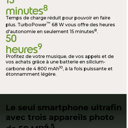
8
minutes
Temps de charge réduit pour pouvoir en faire
™
plus. TurboPower
68 W vous offre des heures
8
d'autonomie en seulement 15 minutes
.
50
9
heures
Profitez de votre musique, de vos appels et de
vos achats grâce à une batterie en silicium-
10
carbone de 4 800 mAh
, à la fois puissante et
étonnamment légère.
Le seul smartphone ultrafin
avec trois appareils photo
4,5