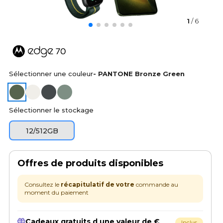
7
1
/ 6
0
Sélectionner une couleur
- PANTONE Bronze Green
Sélectionner le stockage
12/512GB
Offres de produits disponibles
Consultez le
récapitulatif de votre
commande au
moment du paiement
Cadeaux gratuits d une valeur de €
Inclus