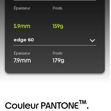
Épaisseur
Poids
5.9mm
159g
edge 60
Épaisseur
Poids
7.9mm
179g
™
Couleur PANTONE
.