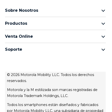
Sobre Nosotros
Sobre lenovo
Productos
Sobre motorola
motorola razr
Términos de uso
Venta Online
motorola edge
Aviso de Privacidad de Producto
preguntas frecuentes
moto g
Aviso de Privacidad Web
Soporte
términos y condiciones
moto e
Términos de venta
celulares y accesorios
contacto
Todos los teléfonos
Registro
Actualizaciones del sistema
Controladores
© 2026 Motorola Mobility LLC. Todos los derechos
Contáctanos
reservados.
servicio técnico
Motorola y la M estilizada son marcas registradas de
Estatus de tu reparación
Motorola Trademark Holdings, LLC.
Todos los smartphones están diseñados y fabricados
por Motorola Mobility LLC, una subsidiaria de propiedad