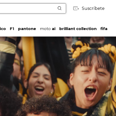
Suscríbete
ico
F1
pantone
moto
ai
brilliant collection
fifa