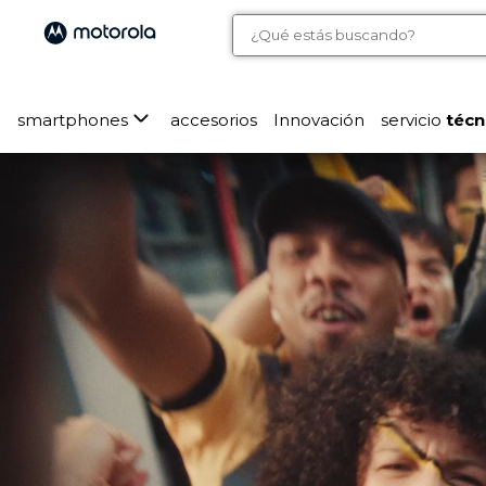
smartphones
accesorios
Innovación
servicio
técn