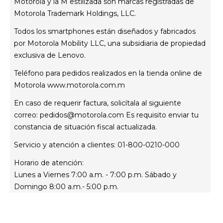
Motorola y la M estilizada son marcas registradas de
Estatus de tu reparación
Motorola Trademark Holdings, LLC.
Todos los smartphones están diseñados y fabricados
por Motorola Mobility LLC, una subsidiaria de propiedad
exclusiva de Lenovo.
Teléfono para pedidos realizados en la tienda online de
Motorola
www.motorola.com.m
En caso de requerir factura, solicítala al siguiente
correo:
pedidos@motorola.com
Es requisito enviar tu
constancia de situación fiscal actualizada.
Servicio y atención a clientes: 01-800-0210-000
Horario de atención:
Lunes a Viernes 7:00 a.m. - 7:00 p.m. Sábado y
Domingo 8:00 a.m.- 5:00 p.m.