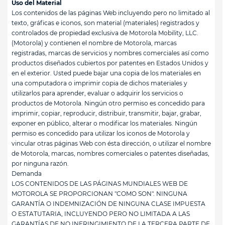
Uso del Material
Los contenidos de las páginas Web incluyendo pero no limitado al
texto, gráficas e iconos, son material (materiales) registrados y
controlados de propiedad exclusiva de Motorola Mobility, LLC.
(Motorola) y contienen el nombre de Motorola, marcas
registradas, marcas de servicios y nombres comerciales así como
productos diseñados cubiertos por patentes en Estados Unidos y
en el exterior. Usted puede bajar una copia de los materiales en
una computadora o imprimir copia de dichos materiales y
utilizarlos para aprender, evaluar o adquirir los servicios o
productos de Motorola. Ningún otro permiso es concedido para
imprimir, copiar, reproducir, distribuir, transmitir, bajar, grabar,
exponer en público, alterar o modificar los materiales. Ningún
permiso es concedido para utilizar los iconos de Motorola y
vincular otras páginas Web con ésta dirección, o utilizar el nombre
de Motorola, marcas, nombres comerciales o patentes diseñadas,
por ninguna razón.
Demanda
LOS CONTENIDOS DE LAS PÁGINAS MUNDIALES WEB DE
MOTOROLA SE PROPORCIONAN "COMO SON". NINGUNA
GARANTÍA O INDEMNIZACIÓN DE NINGUNA CLASE IMPUESTA
O ESTATUTARIA, INCLUYENDO PERO NO LIMITADA A LAS
GARANTÍAS DE NO INFRINGIMIENTO DE LA TERCERA PARTE DE