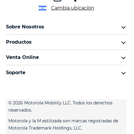
Cambia ubicación
Sobre Nosotros
Sobre lenovo
Productos
Sobre motorola
motorola razr
Términos de uso
Venta Online
motorola edge
Aviso de Privacidad de Producto
preguntas frecuentes
moto g
Aviso de Privacidad Web
Soporte
términos y condiciones
moto e
Términos de venta
celulares y accesorios
contacto
Todos los teléfonos
Registro
Actualizaciones del sistema
Controladores
© 2026 Motorola Mobility LLC. Todos los derechos
Contáctanos
reservados.
servicio técnico
Motorola y la M estilizada son marcas registradas de
Estatus de tu reparación
Motorola Trademark Holdings, LLC.